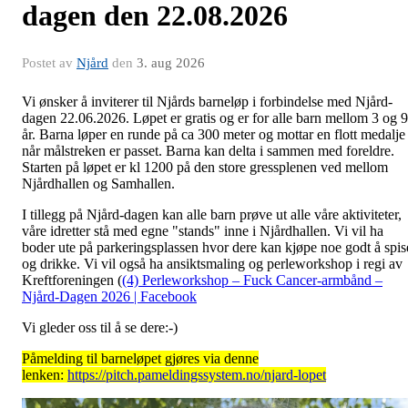
dagen den 22.08.2026
Postet av
Njård
den
3. aug 2026
Vi ønsker å inviterer til Njårds barneløp i forbindelse med Njård-
dagen 22.06.2026. Løpet er gratis og er for alle barn mellom 3 og 9
år. Barna løper en runde på ca 300 meter og mottar en flott medalje
når målstreken er passet. Barna kan delta i sammen med foreldre.
Starten på løpet er kl 1200 på den store gressplenen ved mellom
Njårdhallen og Samhallen.
I tillegg på Njård-dagen kan alle barn prøve ut alle våre aktiviteter,
våre idretter stå med egne "stands" inne i Njårdhallen. Vi vil ha
boder ute på parkeringsplassen hvor dere kan kjøpe noe godt å spis
og drikke. Vi vil også ha ansiktsmaling og perleworkshop i regi av
Kreftforeningen (
(4) Perleworkshop – Fuck Cancer-armbånd –
Njård-Dagen 2026 | Facebook
Vi gleder oss til å se dere:-)
Påmelding til barneløpet gjøres via denne
lenken:
https://pitch.pameldingssystem.no/njard-lopet