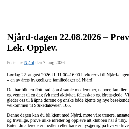
Njård-dagen 22.08.2026 – Prøv
Lek. Opplev.
Postet av
Njård
den
7. aug 2026
Lørdag 22. august 2026 kl. 11.00–16.00 inviterer vi til Njård-dage
– en av årets hyggeligste familiedager på Njård!
Det har blitt en flott tradisjon å samle medlemmer, naboer, familier
og venner til en dag fylt med aktivitet, fellesskap og idrettsglede. Vi
gleder oss til å åpne dørene og ønske både kjente og nye besøkend
velkommen til Sørkedalsveien 106.
Denne dagen kan du bli kjent med Njård, møte våre trenere, ansatt
og frivillige, prøve ulike idretter og oppleve alt klubben har å tilby.
Enten du allerede er medlem eller bare er nysgjerrig på hva vi drive