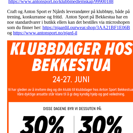
https://www.antonsport.no/klubbmedlemskap/99900188
Craft og Anton Sport er Njårds leverandører på klubbtøy, både på
trening, konkurranse og fritid. Anton Sport på Bekkestua har en
noe standardvarer i butikk ellers kan det bestilles via microshopen
som du finner her:
https://njaardil.ourwear.shop/3AA21BF1E06B
og
https://www.antonsport.no/njard-il