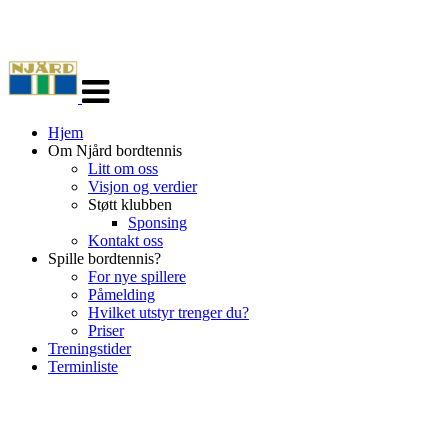
Veksle
navigasjon
Hjem
Om Njård bordtennis
Litt om oss
Visjon og verdier
Støtt klubben
Sponsing
Kontakt oss
Spille bordtennis?
For nye spillere
Påmelding
Hvilket utstyr trenger du?
Priser
Treningstider
Terminliste