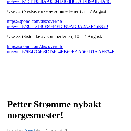
no/events/15EF088AA0804D368B0276DB9A874A4C
Uke 32 (Nestsiste uke av sommerferien) 3 - 7 August
https://spond.com/discover/nb-
no/events/39513130F8934FD099AD0A2A3F46E929
Uke 33 (Siste uke av sommerferien) 10 -14 August:
https://spond.com/discover/nb-
no/events/9E47C468DD4C4EB69EAA562D1AAFE34F
Petter Strømme nybakt
norgesmester!
Postet av
Njård
den
19. mar 2026