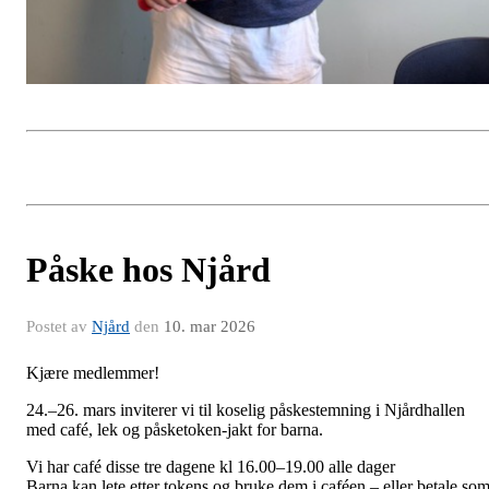
Påske hos Njård
Postet av
Njård
den
10. mar 2026
Kjære medlemmer!
24.–
26. mars
inviterer vi til koselig påskestemning i Njårdhallen
med café, lek og påsketoken-jakt for barna.
Vi har café disse tre dagene kl 16.00–19.00
alle dager
Barna kan lete etter tokens og bruke dem i caféen – eller betale so