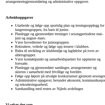
arrangementsgjennomføring og administrative oppgaver.
Arbeidsoppgaver
Utarbeide og følge opp sportslig plan og treningsopplegg for
langrennsgruppen, fra barn til junior.
Planlegge og gjennomføre treninger i sesongperiodene mai–
juni og august–mars.
Være hovedtrener for juniorgruppen.
Rekruttere, veilede og følge opp trenere i klubben.
Bidra til utvikling av klubbmiljø og lagfølelse på tvers av
aldersgrupper.
Være kontaktpunkt og samarbeidspartner for oppmenn og
foresatte.
Planlegge og gjennomføre samlinger, arrangementer og
skirenn i samarbeid med frivillige og foreldre.
Følge opp løpere på utvalgte konkurranser gjennom sesonge
Administrative oppgaver, herunder økonomi, kommunikasjo
og rekrutteringsarbeid.
Samhandling med resten av Njårds avdelinger.
Vi søker deg som