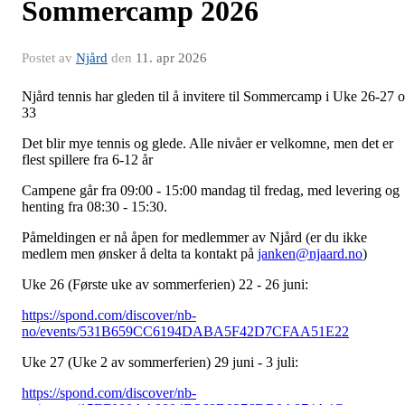
Sommercamp 2026
Postet av
Njård
den
11. apr 2026
Njård tennis har gleden til å invitere til Sommercamp i Uke 26-27 
33
Det blir mye tennis og glede. Alle nivåer er velkomne, men det er
flest spillere fra 6-12 år
Campene går fra 09:00 - 15:00 mandag til fredag, med levering og
henting fra 08:30 - 15:30.
Påmeldingen er nå åpen for medlemmer av Njård (er du ikke
medlem men ønsker å delta ta kontakt på
janken@njaard.no
)
Uke 26 (Første uke av sommerferien) 22 - 26 juni:
https://spond.com/discover/nb-
no/events/531B659CC6194DABA5F42D7CFAA51E22
Uke 27 (Uke 2 av sommerferien) 29 juni - 3 juli:
https://spond.com/discover/nb-