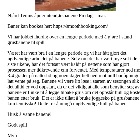
Njård Tennis åpner utendørsbanene Fredag 1 mai.
Baner kan bookes her: https://smoothbooking.com/
Vi har jobbet iherdig over en lengre periode med å gjøre i stand
grusbanene til spill.
Været har vært bra i en lengre periode og vi har fått gjort det
nødvendige arbeidet på banene. Selv om det har vært mye sol i de
siste ukene, har det fortsatt vært kaldt på nettene som har gjort
prosessen mer tidkrevende enn forventet. Med temperaturer ned mo
3-4 grader på nattestid og noen dager helt ned mot null har åpninge
latt vente på seg. Banene vil være litt løse i starten av sesongen slik
det alltid er ved oppstart, da er det viktig at alle som benytter seg av
banene er flinke til å legge tilbake grus om det oppstår hull og koste
banen etter bruk. Det er ikke tillatt å bruke joggesko på grusbanene
kun tennissko! Dette for å unngå unødvendige hull på banen.
Husk å vanne banene!
Godt spill
Mvh