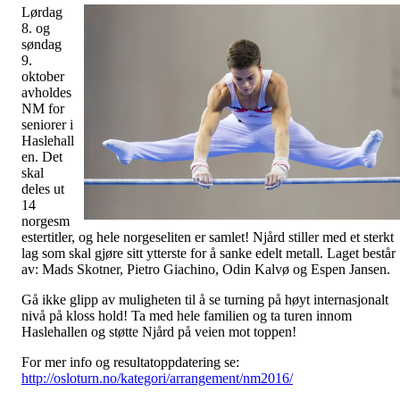
Lørdag
8. og
søndag
9.
oktober
avholdes
NM for
seniorer i
Haslehall
en. Det
skal
deles ut
14
norgesm
estertitler, og hele norgeseliten er samlet! Njård stiller med et sterkt
lag som skal gjøre sitt ytterste for å sanke edelt metall. Laget består
av: Mads Skotner, Pietro Giachino, Odin Kalvø og Espen Jansen.
Gå ikke glipp av muligheten til å se turning på høyt internasjonalt
nivå på kloss hold! Ta med hele familien og ta turen innom
Haslehallen og støtte Njård på veien mot toppen!
For mer info og resultatoppdatering se:
http://osloturn.no/kategori/arrangement/nm2016/