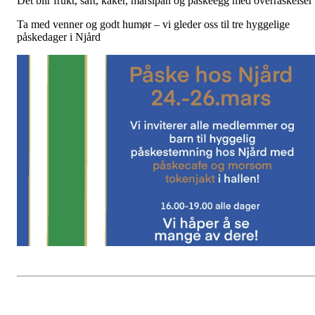
Det blir frukt, saft, kaker, marsipan og påskeegg med overraskelser
Ta med venner og godt humør – vi gleder oss til tre hyggelige
påskedager i Njård