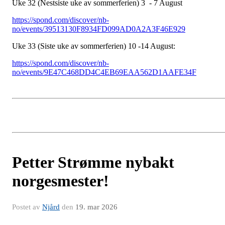
Uke 32 (Nestsiste uke av sommerferien) 3 - 7 August
https://spond.com/discover/nb-
no/events/39513130F8934FD099AD0A2A3F46E929
Uke 33 (Siste uke av sommerferien) 10 -14 August:
https://spond.com/discover/nb-
no/events/9E47C468DD4C4EB69EAA562D1AAFE34F
Petter Strømme nybakt
norgesmester!
Postet av
Njård
den
19. mar 2026