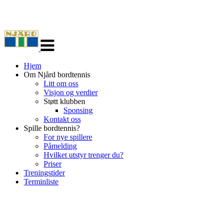
Veksle
navigasjon
Hjem
Om Njård bordtennis
Litt om oss
Visjon og verdier
Støtt klubben
Sponsing
Kontakt oss
Spille bordtennis?
For nye spillere
Påmelding
Hvilket utstyr trenger du?
Priser
Treningstider
Terminliste