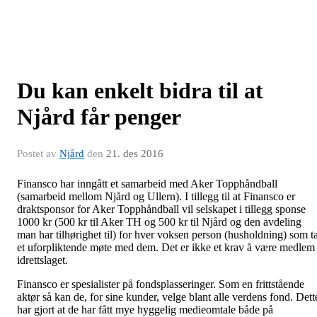
Du kan enkelt bidra til at
Njård får penger
Postet av
Njård
den
21. des 2016
Finansco har inngått et samarbeid med Aker Topphåndball
(samarbeid mellom Njård og Ullern). I tillegg til at Finansco er
draktsponsor for Aker Topphåndball vil selskapet i tillegg sponse
1000 kr (500 kr til Aker TH og 500 kr til Njård og den avdeling
man har tilhørighet til) for hver voksen person (husholdning) som t
et uforpliktende møte med dem. Det er ikke et krav å være medlem 
idrettslaget.
Finansco er spesialister på fondsplasseringer. Som en frittstående
aktør så kan de, for sine kunder, velge blant alle verdens fond. Dett
har gjort at de har fått mye hyggelig medieomtale både på