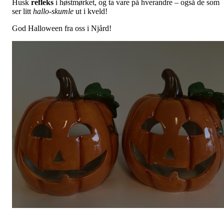
Husk
refleks
i høstmørket, og ta vare på hverandre – også de som
ser litt
hallo-skumle
ut i kveld!
God Halloween fra oss i Njård!