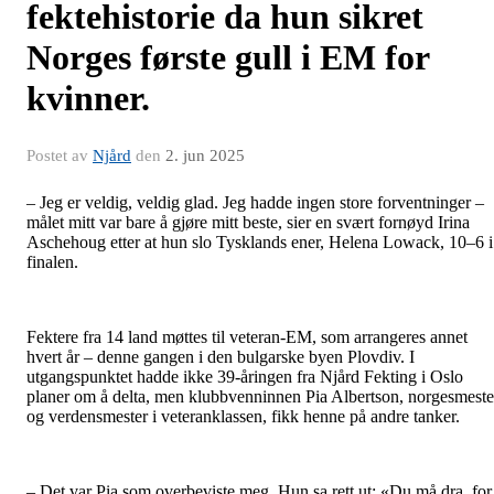
fektehistorie da hun sikret
Norges første gull i EM for
kvinner.
Postet av
Njård
den
2. jun 2025
– Jeg er veldig, veldig glad. Jeg hadde ingen store forventninger –
målet mitt var bare å gjøre mitt beste, sier en svært fornøyd Irina
Aschehoug etter at hun slo Tysklands ener, Helena Lowack, 10–6 i
finalen.
Fektere fra 14 land møttes til veteran-EM, som arrangeres annet
hvert år – denne gangen i den bulgarske byen Plovdiv. I
utgangspunktet hadde ikke 39-åringen fra Njård Fekting i Oslo
planer om å delta, men klubbvenninnen Pia Albertson, norgesmeste
og verdensmester i veteranklassen, fikk henne på andre tanker.
– Det var Pia som overbeviste meg. Hun sa rett ut: «Du må dra, for