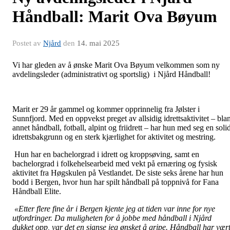
Håndball: Marit Ova Bøyum
Postet av
Njård
den
14. mai 2025
Vi har gleden av å ønske Marit Ova Bøyum velkommen som ny
avdelingsleder (administrativt og sportslig) i Njård Håndball!
Marit er 29 år gammel og kommer opprinnelig fra Jølster i
Sunnfjord. Med en oppvekst preget av allsidig idrettsaktivitet – blan
annet håndball, fotball, alpint og friidrett – har hun med seg en soli
idrettsbakgrunn og en sterk kjærlighet for aktivitet og mestring.
Hun har en bachelorgrad i idrett og kroppsøving, samt en
bachelorgrad i folkehelsearbeid med vekt på ernæring og fysisk
aktivitet fra Høgskulen på Vestlandet. De siste seks årene har hun
bodd i Bergen, hvor hun har spilt håndball på toppnivå for Fana
Håndball Elite.
«Etter flere fine år i Bergen kjente jeg at tiden var inne for nye
utfordringer. Da muligheten for å jobbe med håndball i Njård
dukket opp, var det en sjanse jeg ønsket å gripe. Håndball har vær