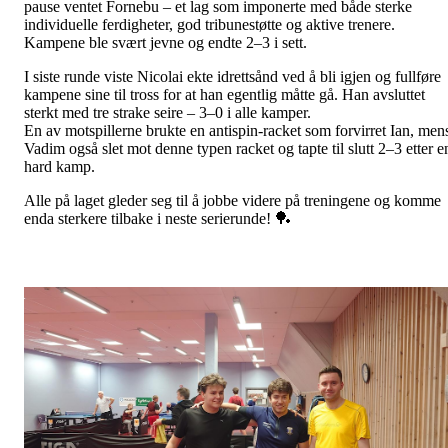
pause ventet Fornebu – et lag som imponerte med både sterke
individuelle ferdigheter, god tribunestøtte og aktive trenere.
Kampene ble svært jevne og endte 2–3 i sett.
I siste runde viste Nicolai ekte idrettsånd ved å bli igjen og fullføre
kampene sine til tross for at han egentlig måtte gå. Han avsluttet
sterkt med tre strake seire – 3–0 i alle kamper.
En av motspillerne brukte en antispin-racket som forvirret Ian, men
Vadim også slet mot denne typen racket og tapte til slutt 2–3 etter e
hard kamp.
Alle på laget gleder seg til å jobbe videre på treningene og komme
enda sterkere tilbake i neste serierunde! 🏓