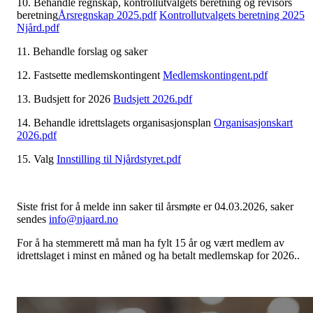
10. Behandle regnskap, kontrollutvalgets beretning og revisors
beretning
Årsregnskap 2025.pdf
Kontrollutvalgets beretning 2025
Njård.pdf
11. Behandle forslag og saker
12. Fastsette medlemskontingent
Medlemskontingent.pdf
13. Budsjett for 2026
Budsjett 2026.pdf
14. Behandle idrettslagets organisasjonsplan
Organisasjonskart
2026.pdf
15. Valg
Innstilling til Njårdstyret.pdf
Siste frist for å melde inn saker til årsmøte er 04.03.2026, saker
sendes
info@njaard.no
For å ha stemmerett må man ha fylt 15 år og vært medlem av
idrettslaget i minst en måned og ha betalt medlemskap for 2026..