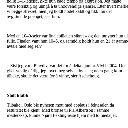
tidlig 3–1-ledelse, økte hun både tempo og aggresjon. Jeg måtte
være forsiktig og unngå å ta unødvendige sjanser. Etter hvert merke
vi begge stresset, men jeg holdt hodet kaldt og fikk inn det
avgjørende poenget, sier hun.
Med en 10–9-seier var finalebilletten sikret – og den utnyttet hun til
fulle. Finalen vant hun 10–6, og samtidig holdt hun en 21 år gamm
avtale med seg selv.
– Sist jeg var i Plovdiv, var det for å delta i junior-VM i 2004. Det
gikk veldig dårlig, jeg lovet meg selv at hvis jeg noen gang kom
tilbake, skulle det være for å vinne, sier Aschehoug.
Stolt klubb
Tilbake i Oslo ble nyheten møtt med applaus i fektesalen da
resultatet ble kjent. Med bronse til Pia Albertson i samme
mesterskap, kunne Njård Fekting reise hjem med to medaljer.