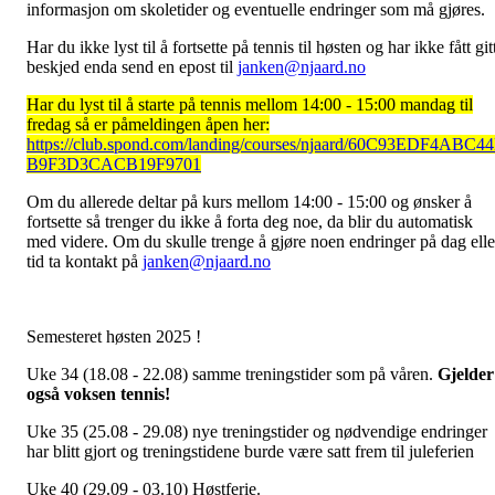
informasjon om skoletider og eventuelle endringer som må gjøres.
Har du ikke lyst til å fortsette på tennis til høsten og har ikke fått git
beskjed enda send en epost til
janken@njaard.no
Har du lyst til å starte på tennis mellom 14:00 - 15:00 mandag til
fredag så er påmeldingen åpen her:
https://club.spond.com/landing/courses/njaard/60C93EDF4ABC4
B9F3D3CACB19F9701
Om du allerede deltar på kurs mellom 14:00 - 15:00 og ønsker å
fortsette så trenger du ikke å forta deg noe, da blir du automatisk
med videre. Om du skulle trenge å gjøre noen endringer på dag elle
tid ta kontakt på
janken@njaard.no
Semesteret høsten 2025 !
Uke 34 (18.08 - 22.08) samme treningstider som på våren.
Gjelder
også voksen tennis!
Uke 35 (25.08 - 29.08) nye treningstider og nødvendige endringer
har blitt gjort og treningstidene burde være satt frem til juleferien
Uke 40 (29.09 - 03.10) Høstferie.