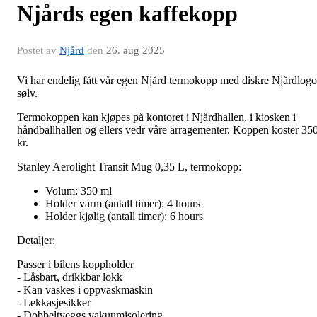
Njårds egen kaffekopp
Postet av
Njård
den
26. aug 2025
Vi har endelig fått vår egen Njård termokopp med diskre Njårdlogo
sølv.
Termokoppen kan kjøpes på kontoret i Njårdhallen, i kiosken i
håndballhallen og ellers vedr våre arragementer. Koppen koster 35
kr.
Stanley Aerolight Transit Mug 0,35 L, termokopp:
Volum: 350 ml
Holder varm (antall timer): 4 hours
Holder kjølig (antall timer): 6 hours
Detaljer:
Passer i bilens koppholder
- Låsbart, drikkbar lokk
- Kan vaskes i oppvaskmaskin
- Lekkasjesikker
- Dobbeltveggs vakuumisolering