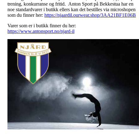
trening, konkurranse og fritid. Anton Sport på Bekkestua har en
noe standardvarer i butikk ellers kan det bestilles via microshopen
som du finner her:
https://njaardil.ourwear.shop/3AA21BF1E06B
Varer som er i butikk finner du her:
https://www.antonsport.no/njard-il