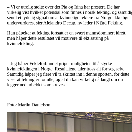
– Vi er utrolig stolte over det Pia og Irina har prestert. De har
virkelig vist hvilket potensial som finnes i norsk fekting, og samtidi
sendt et tydelig signal om at kvinnelige fektere fra Norge ikke bør
undervurderes, sier Alejandro Decap, ny leder i Njård Fekting.
Han påpeker at fekting fortsatt er en svært mannsdominert idrett,
men håper dette resultatet vil motivere til økt satsing på
kvinnefekting.
– Jeg håper Fekteforbundet griper muligheten til å styrke
kvinnefektingen i Norge. Resultatene taler tross alt for seg selv.
Samtidig håper jeg flere vil ta skrittet inn i denne sporten, for dette
viser at fekting er for alle, og at du kan virkelig nå langt om du
legger ned arbeidet som kreves.
Foto: Martin Danielson