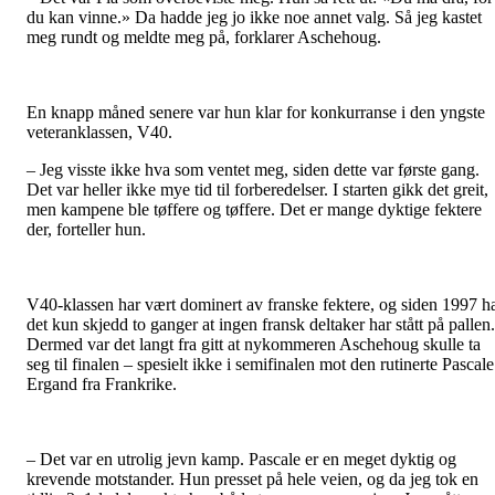
du kan vinne.» Da hadde jeg jo ikke noe annet valg. Så jeg kastet
meg rundt og meldte meg på, forklarer Aschehoug.
En knapp måned senere var hun klar for konkurranse i den yngste
veteranklassen, V40.
– Jeg visste ikke hva som ventet meg, siden dette var første gang.
Det var heller ikke mye tid til forberedelser. I starten gikk det greit,
men kampene ble tøffere og tøffere. Det er mange dyktige fektere
der, forteller hun.
V40-klassen har vært dominert av franske fektere, og siden 1997 h
det kun skjedd to ganger at ingen fransk deltaker har stått på pallen.
Dermed var det langt fra gitt at nykommeren Aschehoug skulle ta
seg til finalen – spesielt ikke i semifinalen mot den rutinerte Pascale
Ergand fra Frankrike.
– Det var en utrolig jevn kamp. Pascale er en meget dyktig og
krevende motstander. Hun presset på hele veien, og da jeg tok en