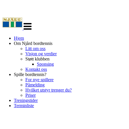
Veksle
navigasjon
Hjem
Om Njård bordtennis
Litt om oss
Visjon og verdier
Støtt klubben
Sponsing
Kontakt oss
Spille bordtennis?
For nye spillere
Påmelding
Hvilket utstyr trenger du?
Priser
Treningstider
Terminliste