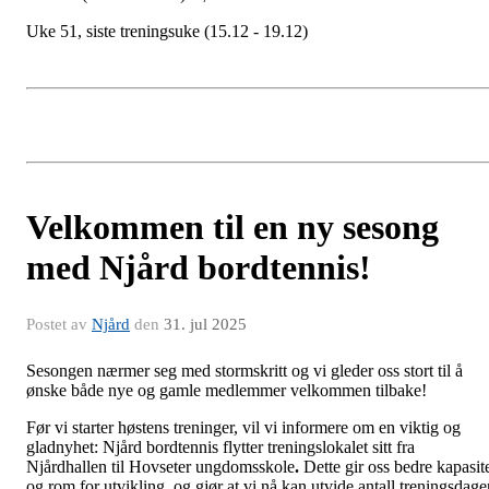
Uke 51, siste treningsuke (15.12 - 19.12)
Velkommen til en ny sesong
med Njård bordtennis!
Postet av
Njård
den
31. jul 2025
Sesongen nærmer seg med stormskritt og vi gleder oss stort til å
ønske både nye og gamle medlemmer velkommen tilbake!
Før vi starter høstens treninger, vil vi informere om en viktig og
gladnyhet: Njård bordtennis flytter treningslokalet sitt fra
Njårdhallen til Hovseter ungdomsskole
.
Dette gir oss bedre kapasit
og rom for utvikling og gjør at vi nå kan utvide antall treningsdage