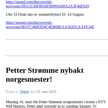
https://spond.com/discover/nb-
no/events/39513130F8934FD099AD0A2A3F46E929
Uke 33 (Siste uke av sommerferien) 10 -14 August:
https://spond.com/discover/nb-
no/events/9E47C468DD4C4EB69EAA562D1AAFE34F
Petter Strømme nybakt
norgesmester!
Postet av
Njård
den
19. mar 2026
Mandag 16. mars ble Petter Strømme norgesmester i tennis i NTV
NM Masters. Petter gikk seirende ut av samtlige kamper. Vi