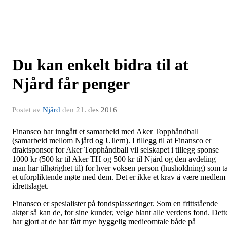
Du kan enkelt bidra til at
Njård får penger
Postet av
Njård
den
21. des 2016
Finansco har inngått et samarbeid med Aker Topphåndball
(samarbeid mellom Njård og Ullern). I tillegg til at Finansco er
draktsponsor for Aker Topphåndball vil selskapet i tillegg sponse
1000 kr (500 kr til Aker TH og 500 kr til Njård og den avdeling
man har tilhørighet til) for hver voksen person (husholdning) som t
et uforpliktende møte med dem. Det er ikke et krav å være medlem 
idrettslaget.
Finansco er spesialister på fondsplasseringer. Som en frittstående
aktør så kan de, for sine kunder, velge blant alle verdens fond. Dett
har gjort at de har fått mye hyggelig medieomtale både på