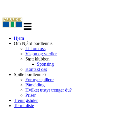
Veksle
navigasjon
Hjem
Om Njård bordtennis
Litt om oss
Visjon og verdier
Støtt klubben
Sponsing
Kontakt oss
Spille bordtennis?
For nye spillere
Påmelding
Hvilket utstyr trenger du?
Priser
Treningstider
Terminliste