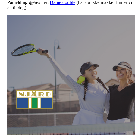
Påmelding gjøres her:
Dame double
(har du ikke makker finner vi
en til deg)