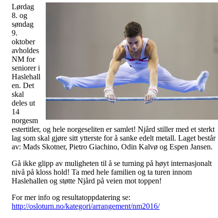
Lørdag
8. og
søndag
9.
oktober
avholdes
NM for
seniorer i
Haslehall
en. Det
skal
deles ut
14
norgesm
estertitler, og hele norgeseliten er samlet! Njård stiller med et sterkt
lag som skal gjøre sitt ytterste for å sanke edelt metall. Laget består
av: Mads Skotner, Pietro Giachino, Odin Kalvø og Espen Jansen.
Gå ikke glipp av muligheten til å se turning på høyt internasjonalt
nivå på kloss hold! Ta med hele familien og ta turen innom
Haslehallen og støtte Njård på veien mot toppen!
For mer info og resultatoppdatering se:
http://osloturn.no/kategori/arrangement/nm2016/