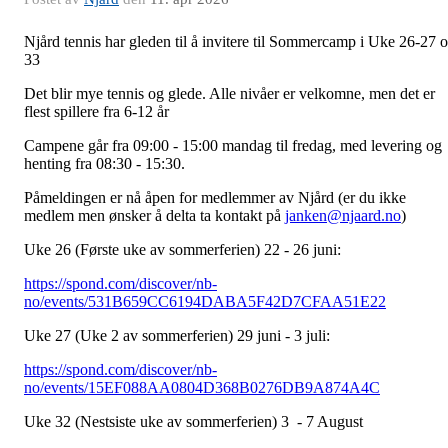
Njård tennis har gleden til å invitere til Sommercamp i Uke 26-27 
33
Det blir mye tennis og glede. Alle nivåer er velkomne, men det er
flest spillere fra 6-12 år
Campene går fra 09:00 - 15:00 mandag til fredag, med levering og
henting fra 08:30 - 15:30.
Påmeldingen er nå åpen for medlemmer av Njård (er du ikke
medlem men ønsker å delta ta kontakt på
janken@njaard.no
)
Uke 26 (Første uke av sommerferien) 22 - 26 juni:
https://spond.com/discover/nb-
no/events/531B659CC6194DABA5F42D7CFAA51E22
Uke 27 (Uke 2 av sommerferien) 29 juni - 3 juli:
https://spond.com/discover/nb-
no/events/15EF088AA0804D368B0276DB9A874A4C
Uke 32 (Nestsiste uke av sommerferien) 3 - 7 August