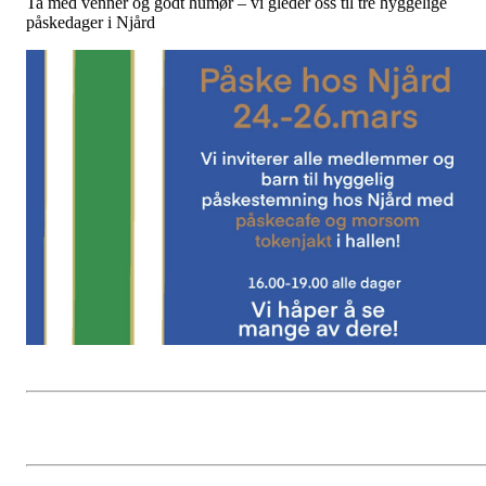
Ta med venner og godt humør – vi gleder oss til tre hyggelige
påskedager i Njård