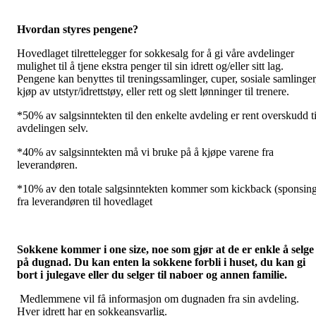
Hvordan styres pengene?
Hovedlaget tilrettelegger for sokkesalg for å gi våre avdelinger
mulighet til å tjene ekstra penger til sin idrett og/eller sitt lag.
Pengene kan benyttes til treningssamlinger, cuper, sosiale samlinger
kjøp av utstyr/idrettstøy, eller rett og slett lønninger til trenere.
*50% av salgsinntekten til den enkelte avdeling er rent overskudd ti
avdelingen selv.
*40% av salgsinntekten må vi bruke på å kjøpe varene fra
leverandøren.
*10% av den totale salgsinntekten kommer som kickback (sponsin
fra leverandøren til hovedlaget
Sokkene kommer i one size, noe som gjør at de er enkle å selge
på dugnad. Du kan enten la sokkene forbli i huset, du kan gi
bort i julegave eller du selger til naboer og annen familie.
Medlemmene vil få informasjon om dugnaden fra sin avdeling.
Hver idrett har en sokkeansvarlig.