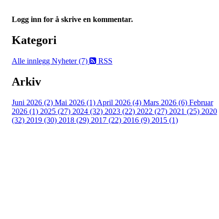
Logg inn for å skrive en kommentar.
Kategori
Alle innlegg
Nyheter (7)
RSS
Arkiv
Juni 2026 (2)
Mai 2026 (1)
April 2026 (4)
Mars 2026 (6)
Februar
2026 (1)
2025 (27)
2024 (32)
2023 (22)
2022 (27)
2021 (25)
2020
(32)
2019 (30)
2018 (29)
2017 (22)
2016 (9)
2015 (1)
Velkommen til Njård
Sammen blir vi best!