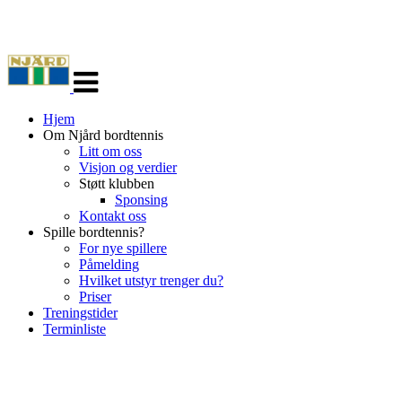
Veksle
navigasjon
Hjem
Om Njård bordtennis
Litt om oss
Visjon og verdier
Støtt klubben
Sponsing
Kontakt oss
Spille bordtennis?
For nye spillere
Påmelding
Hvilket utstyr trenger du?
Priser
Treningstider
Terminliste