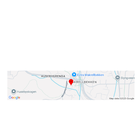
Sørkedalsveien 106,
0378 Oslo
E-post: info@njaard.no
Telefon:
23 22 22 50
Organisasjonsnummer: 971435577
Her finner du oss