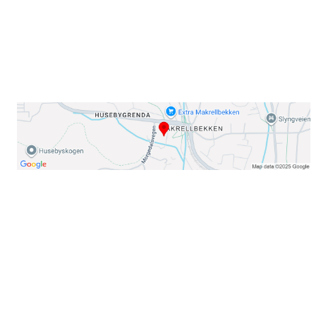
Telefon:
23 22 22 50
Organisasjonsnummer: 971435577
Her finner du oss