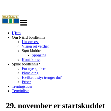
Veksle
navigasjon
Hjem
Om Njård bordtennis
Litt om oss
Visjon og verdier
Støtt klubben
Sponsing
Kontakt oss
Spille bordtennis?
For nye spillere
Påmelding
Hvilket utstyr trenger du?
Priser
Treningstider
Terminliste
29. november er startskuddet