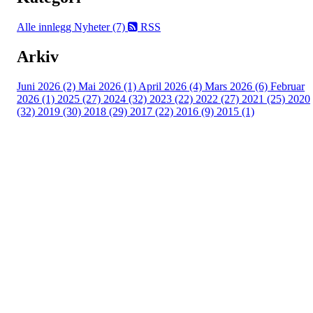
Alle innlegg
Nyheter (7)
RSS
Arkiv
Juni 2026 (2)
Mai 2026 (1)
April 2026 (4)
Mars 2026 (6)
Februar
2026 (1)
2025 (27)
2024 (32)
2023 (22)
2022 (27)
2021 (25)
2020
(32)
2019 (30)
2018 (29)
2017 (22)
2016 (9)
2015 (1)
Velkommen til Njård
Sammen blir vi best!
Sørkedalsveien 106,
0378 Oslo
E-post: info@njaard.no