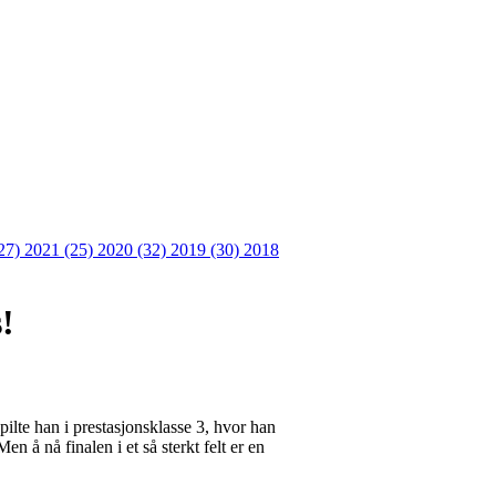
27)
2021 (25)
2020 (32)
2019 (30)
2018
!
ilte han i prestasjonsklasse 3, hvor han
Men å nå finalen i et så sterkt felt er en