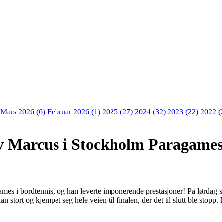
)
Mars 2026 (6)
Februar 2026 (1)
2025 (27)
2024 (32)
2023 (22)
2022 (
av Marcus i Stockholm Paragames
es i bordtennis, og han leverte imponerende prestasjoner! På lørdag sp
n stort og kjempet seg hele veien til finalen, der det til slutt ble stopp. 