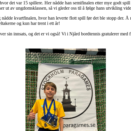
or det var 15 spillere. Her nådde han semifinalen etter mye godt spill –
kser ut av ungdomsklassen, så vi gleder oss til å følge hans utvikling vide
nådde kvartfinalen, hvor han leverte flott spill før det ble stopp der. Å
takerne og kun har trent i ett år!
ver sin innsats, og det er vi også! Vi i Njård bordtennis gratulerer med fl