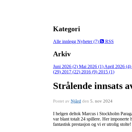
Kategori
Alle innlegg
Nyheter (7)
RSS
Arkiv
Juni 2026 (2)
Mai 2026 (1)
April 2026 (4
(29)
2017 (22)
2016 (9)
2015 (1)
Strålende innsats 
Postet av
Njård
den
5. nov 2024
I helgen deltok Marcus i Stockholm Paragam
var blant totalt 24 spillere. Her imponerte ha
fantastisk prestasjon og vi er utrolig stolte!