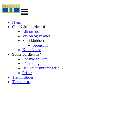
Veksle
navigasjon
Hjem
Om Njård bordtennis
Litt om oss
Visjon og verdier
Støtt klubben
Sponsing
Kontakt oss
Spille bordtennis?
For nye spillere
Påmelding
Hvilket utstyr trenger du?
Priser
Treningstider
Terminliste