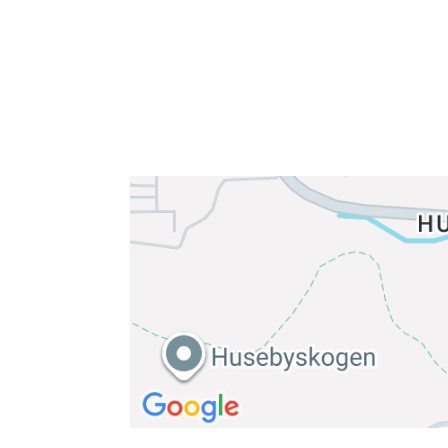
E-post: info@njaard.no
Telefon:
23 22 22 50
Organisasjonsnummer: 971435577
Her finner du oss