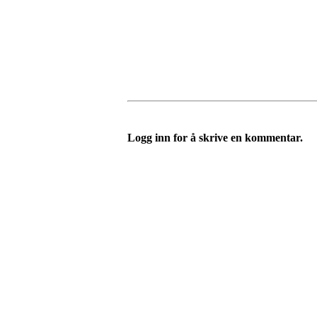
Logg inn for å skrive en kommentar.
Velkommen til Njård
Sammen blir vi best!
Sørkedalsveien 106,
0378 Oslo