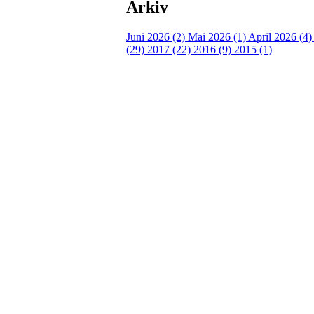
Arkiv
Juni 2026 (2)
Mai 2026 (1)
April 2026 (4
(29)
2017 (22)
2016 (9)
2015 (1)
Velkommen til Njård
Sammen blir vi best!
Sørkedalsveien 106,
0378 Oslo
E-post: info@njaard.no
Telefon:
23 22 22 50
Organisasjonsnummer: 971435577