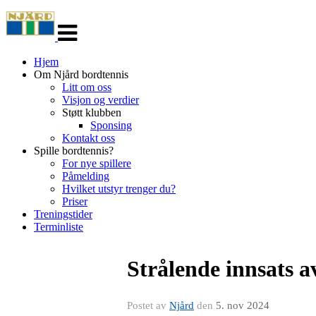
Veksle
navigasjon
Hjem
Om Njård bordtennis
Litt om oss
Visjon og verdier
Støtt klubben
Sponsing
Kontakt oss
Spille bordtennis?
For nye spillere
Påmelding
Hvilket utstyr trenger du?
Priser
Treningstider
Terminliste
Strålende innsats 
Postet av
Njård
den
5. nov 2024