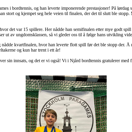
es i bordtennis, og han leverte imponerende prestasjoner! På lørdag sp
n stort og kjempet seg hele veien til finalen, der det til slutt ble stopp. 
or det var 15 spillere. Her nådde han semifinalen etter mye godt spill –
kser ut av ungdomsklassen, så vi gleder oss til å følge hans utvikling vide
nådde kvartfinalen, hvor han leverte flott spill før det ble stopp der. Å
takerne og kun har trent i ett år!
ver sin innsats, og det er vi også! Vi i Njård bordtennis gratulerer med fl