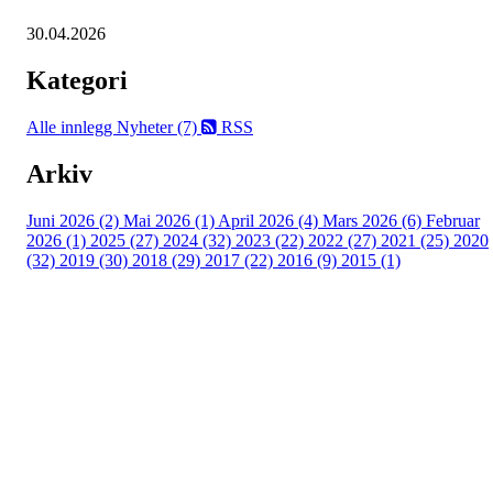
30.04.2026
Kategori
Alle innlegg
Nyheter (7)
RSS
Arkiv
Juni 2026 (2)
Mai 2026 (1)
April 2026 (4)
Mars 2026 (6)
Februar
2026 (1)
2025 (27)
2024 (32)
2023 (22)
2022 (27)
2021 (25)
2020
(32)
2019 (30)
2018 (29)
2017 (22)
2016 (9)
2015 (1)
Velkommen til Njård
Sammen blir vi best!
Sørkedalsveien 106,