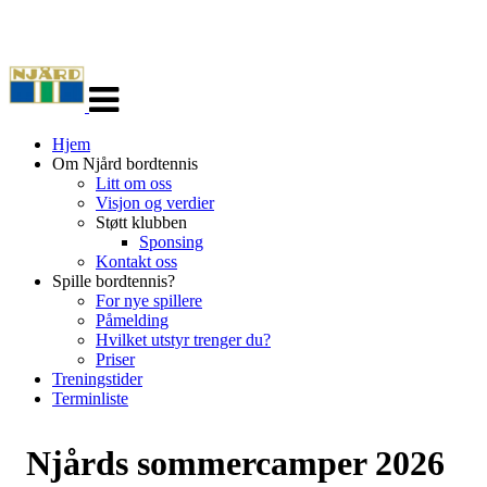
Veksle
navigasjon
Hjem
Om Njård bordtennis
Litt om oss
Visjon og verdier
Støtt klubben
Sponsing
Kontakt oss
Spille bordtennis?
For nye spillere
Påmelding
Hvilket utstyr trenger du?
Priser
Treningstider
Terminliste
Njårds sommercamper 2026