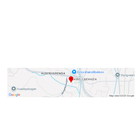
0378 Oslo
E-post: info@njaard.no
Telefon:
23 22 22 50
Organisasjonsnummer: 971435577
Her finner du oss