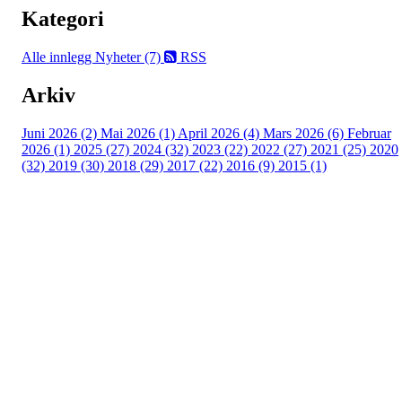
Kategori
Alle innlegg
Nyheter (7)
RSS
Arkiv
Juni 2026 (2)
Mai 2026 (1)
April 2026 (4)
Mars 2026 (6)
Februar
2026 (1)
2025 (27)
2024 (32)
2023 (22)
2022 (27)
2021 (25)
2020
(32)
2019 (30)
2018 (29)
2017 (22)
2016 (9)
2015 (1)
Velkommen til Njård
Sammen blir vi best!
Sørkedalsveien 106,
0378 Oslo