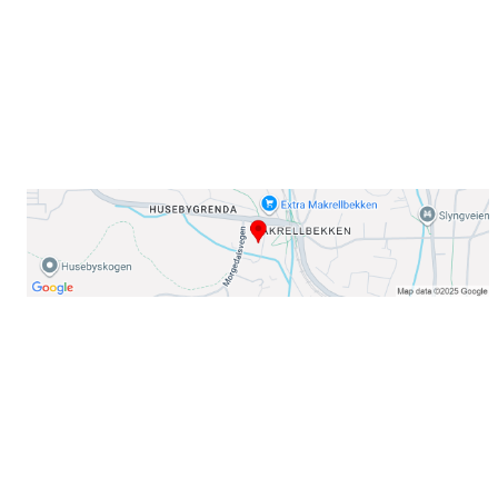
E-post: info@njaard.no
Telefon:
23 22 22 50
Organisasjonsnummer: 971435577
Her finner du oss