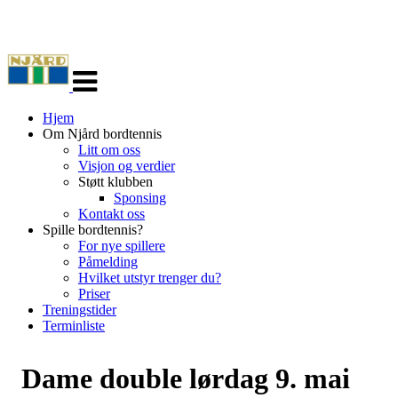
Veksle
navigasjon
Hjem
Om Njård bordtennis
Litt om oss
Visjon og verdier
Støtt klubben
Sponsing
Kontakt oss
Spille bordtennis?
For nye spillere
Påmelding
Hvilket utstyr trenger du?
Priser
Treningstider
Terminliste
Dame double lørdag 9. mai