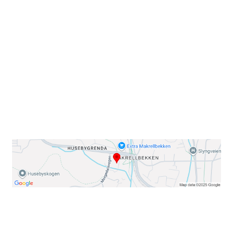
Sammen blir vi best!
Sørkedalsveien 106,
0378 Oslo
E-post: info@njaard.no
Telefon:
23 22 22 50
Organisasjonsnummer: 971435577
Her finner du oss