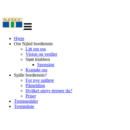
Veksle
navigasjon
Hjem
Om Njård bordtennis
Litt om oss
Visjon og verdier
Støtt klubben
Sponsing
Kontakt oss
Spille bordtennis?
For nye spillere
Påmelding
Hvilket utstyr trenger du?
Priser
Treningstider
Terminliste