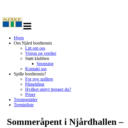
Veksle
navigasjon
Hjem
Om Njård bordtennis
Litt om oss
Visjon og verdier
Støtt klubben
Sponsing
Kontakt oss
Spille bordtennis?
For nye spillere
Påmelding
Hvilket utstyr trenger du?
Priser
Treningstider
Terminliste
Sommeråpent i Njårdhallen –