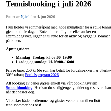
Tennisbooking i juli 2026
Postet av
Njård
den
4. jun 2026
I juli holder vi sommeråpent med gode muligheter for å spille tenni
gjennom hele dagen. Enten du er tidlig ute eller ønsker en
ettermiddagsøkt, ligger alt til rette for en aktiv og hyggelig sommer
på banen.
Åpningstider:
Mandag - fredag: kl. 08:00–19:00
Lørdag og søndag: kl. 09:00–16:00
Pris pr time: 250 kr (de som har betalt for fordelspakker har ytterlig
30% rabatt)
Fordelsprogram 2026
All booking av baner gjøres enkelt via vårt bookingsystem
Smoothbooking
. Her kan du se tilgjengelige tider og reservere ba
når det passer deg.
Vi ønsker både medlemmer og gjester velkommen til en flott
tennissommer hos oss!