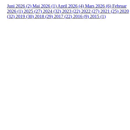
Juni 2026 (2)
Mai 2026 (1)
April 2026 (4)
Mars 2026 (6)
Februar
2026 (1)
2025 (27)
2024 (32)
2023 (22)
2022 (27)
2021 (25)
2020
(32)
2019 (30)
2018 (29)
2017 (22)
2016 (9)
2015 (1)
Velkommen til Njård
Sammen blir vi best!
Sørkedalsveien 106,
0378 Oslo
E-post: info@njaard.no
Telefon:
23 22 22 50
Organisasjonsnummer: 971435577