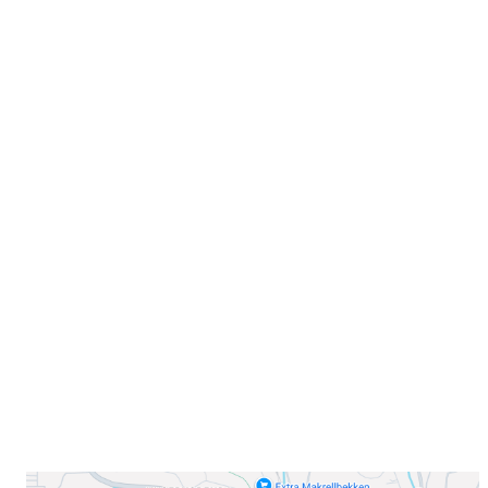
Velkommen til Njård
Sammen blir vi best!
Sørkedalsveien 106,
0378 Oslo
E-post: info@njaard.no
Telefon:
23 22 22 50
Organisasjonsnummer: 971435577
Her finner du oss