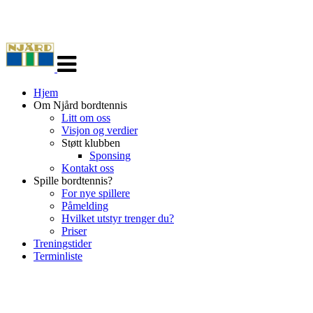
Veksle
navigasjon
Hjem
Om Njård bordtennis
Litt om oss
Visjon og verdier
Støtt klubben
Sponsing
Kontakt oss
Spille bordtennis?
For nye spillere
Påmelding
Hvilket utstyr trenger du?
Priser
Treningstider
Terminliste