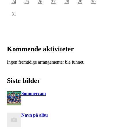
24
25
26
27
28
29
30
31
Kommende aktiviteter
Ingen fremtidige arrangementer ble funnet.
Siste bilder
Sommercam
Navn på albu