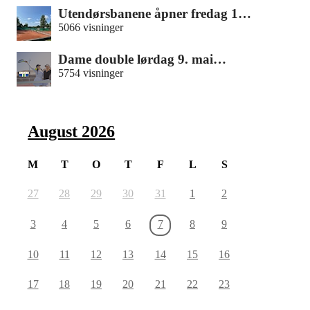
Utendørsbanene åpner fredag 1…
5066 visninger
Dame double lørdag 9. mai…
5754 visninger
August 2026
M
T
O
T
F
L
S
27
28
29
30
31
1
2
3
4
5
6
7
8
9
10
11
12
13
14
15
16
17
18
19
20
21
22
23