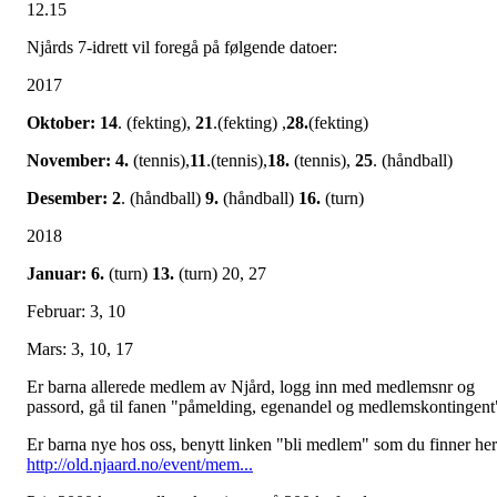
12.15
Njårds 7-idrett vil foregå på følgende datoer:
2017
Oktober: 14
. (fekting),
21
.(fekting) ,
28.
(fekting)
November: 4.
(tennis),
11
.(tennis),
18.
(tennis),
25
. (håndball)
Desember: 2
. (håndball)
9.
(håndball)
16.
(turn)
2018
Januar: 6.
(turn)
13.
(turn) 20, 27
Februar: 3, 10
Mars: 3, 10, 17
Er barna allerede medlem av Njård, logg inn med medlemsnr og
passord, gå til fanen "påmelding, egenandel og medlemskontingent
Er barna nye hos oss, benytt linken "bli medlem" som du finner her
http://old.njaard.no/event/mem...