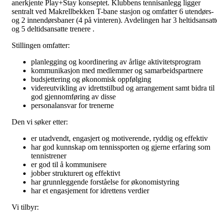
anerkjente Play+Stay konseptet. Klubbens tennisanlegg ligger
sentralt ved Makrellbekken T-bane stasjon og omfatter 6 utendørs-
og 2 innendørsbaner (4 på vinteren). Avdelingen har 3 heltidsansatt
og 5 deltidsansatte trenere .
Stillingen omfatter:
planlegging og koordinering av årlige aktivitetsprogram
kommunikasjon med medlemmer og samarbeidspartnere
budsjettering og økonomisk oppfølging
videreutvikling av idrettstilbud og arrangement samt bidra til
god gjennomføring av disse
personalansvar for trenerne
Den vi søker etter:
er utadvendt, engasjert og motiverende, ryddig og effektiv
har god kunnskap om tennissporten og gjerne erfaring som
tennistrener
er god til å kommunisere
jobber strukturert og effektivt
har grunnleggende forståelse for økonomistyring
har et engasjement for idrettens verdier
Vi tilbyr: