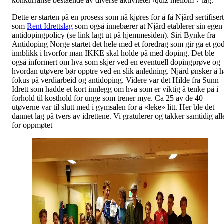
konkurranse bestående av diverse aktiviteter /quiz mellom 7 lag.
Dette er starten på en prosess som nå kjøres for å få Njård sertifisert
som
Rent Idrettslag
som også innebærer at Njård etablerer sin egen
antidopingpolicy (se link lagt ut på hjemmesiden). Siri Bynke fra
Antidoping Norge startet det hele med et foredrag som gir ga et god
innblikk i hvorfor man IKKE skal holde på med doping. Det ble
også informert om hva som skjer ved en eventuell dopingprøve og
hvordan utøvere bør opptre ved en slik anledning. Njård ønsker å h
fokus på verdiarbeid og antidoping. Videre var det Hilde fra Sunn
Idrett som hadde et kort innlegg om hva som er viktig å tenke på i
forhold til kosthold for unge som trener mye. Ca 25 av de 40
utøverne var til slutt med i gymsalen for å «leke» litt. Her ble det
dannet lag på tvers av idrettene. Vi gratulerer og takker samtidig all
for oppmøtet