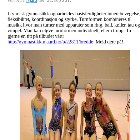
Postet av
Njård
den
22. sep 2017
I rytmisk gymnastikk opparbeides basisferdigheter innen bevegelse
fleksibilitet, koordinasjon og styrke. Turnformen kombineres til
musikk hvor man turner med apparater som ring, ball, køller, tau og
vimpel. Man kan utøve turnformen individuelt, eller i tropp. Ta
gjerne en titt på tilbudet vårt:
http://gymnastikk.njaard.no/p/22811/bredde
Meld dere på!