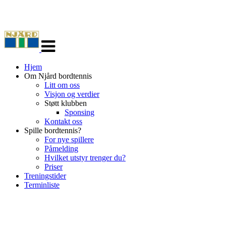
Veksle
navigasjon
Hjem
Om Njård bordtennis
Litt om oss
Visjon og verdier
Støtt klubben
Sponsing
Kontakt oss
Spille bordtennis?
For nye spillere
Påmelding
Hvilket utstyr trenger du?
Priser
Treningstider
Terminliste