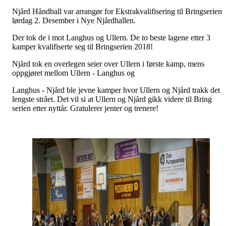
Njård Håndball var arrangør for Ekstrakvalifisering til Bringserien
lørdag 2. Desember i Nye Njårdhallen.
Der tok de i mot Langhus og Ullern. De to beste lagene etter 3
kamper kvalifiserte seg til Bringserien 2018!
Njård tok en overlegen seier over Ullern i første kamp, mens
oppgjøret mellom Ullern - Langhus og
Langhus - Njård ble jevne kamper hvor Ullern og Njård trakk det
lengste strået. Det vil si at Ullern og Njård gikk videre til Bring
serien etter nyttår. Gratulerer jenter og trenere!