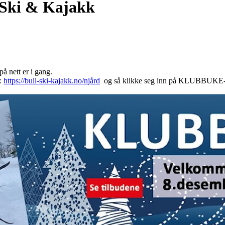
 Ski & Kajakk
å nett er i gang.
n:
https://bull-ski-kajakk.no/njård
og så klikke seg inn på KLUBBUKE-