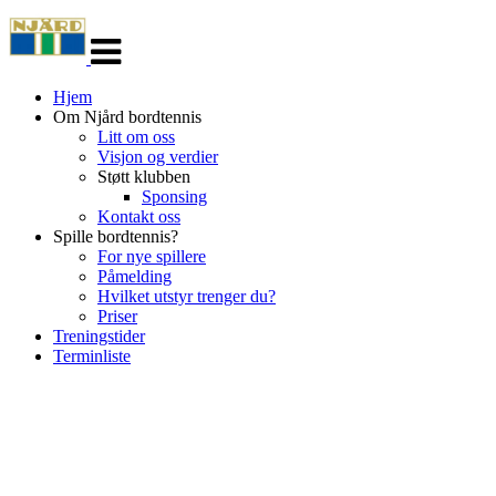
Veksle
navigasjon
Hjem
Om Njård bordtennis
Litt om oss
Visjon og verdier
Støtt klubben
Sponsing
Kontakt oss
Spille bordtennis?
For nye spillere
Påmelding
Hvilket utstyr trenger du?
Priser
Treningstider
Terminliste