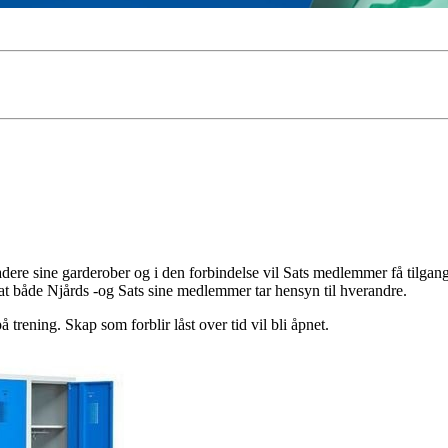
ere sine garderober og i den forbindelse vil Sats medlemmer få tilgang t
r at både Njårds -og Sats sine medlemmer tar hensyn til hverandre.
trening. Skap som forblir låst over tid vil bli åpnet.