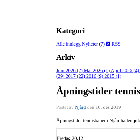
Kategori
Alle innlegg
Nyheter (7)
RSS
Arkiv
Juni 2026 (2)
Mai 2026 (1)
April 2026 (4
(29)
2017 (22)
2016 (9)
2015 (1)
Åpningstider tenni
Postet av
Njård
den
16. des 2019
Åpningstider tennisbaner i Njårdhallen jul
Fredag 20.12