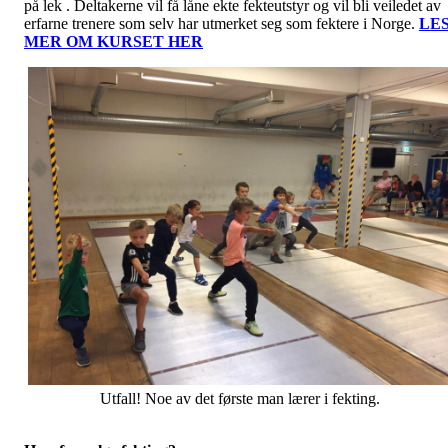
på lek . Deltakerne vil få låne ekte fekteutstyr og vil bli veiledet av
erfarne trenere som selv har utmerket seg som fektere i Norge.
LE
MER OM KURSET HER
Utfall! Noe av det første man lærer i fekting.