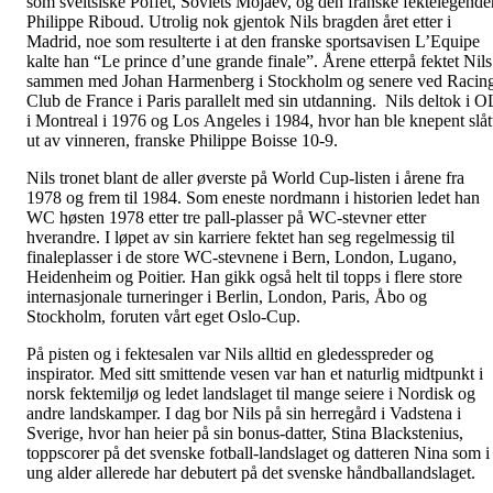
som sveitsiske Poffet, Soviets Mojaev, og den franske fektelegende
Philippe Riboud. Utrolig nok gjentok Nils bragden året etter i
Madrid, noe som resulterte i at den franske sportsavisen L’Equipe
kalte han “Le prince d’une grande finale”. Årene etterpå fektet Nils
sammen med Johan Harmenberg i Stockholm og senere ved Racin
Club de France i Paris parallelt med sin utdanning. Nils deltok i O
i Montreal i 1976 og Los Angeles i 1984, hvor han ble knepent slåt
ut av vinneren, franske Philippe Boisse 10-9.
Nils tronet blant de aller øverste på World Cup-listen i årene fra
1978 og frem til 1984. Som eneste nordmann i historien ledet han
WC høsten 1978 etter tre pall-plasser på WC-stevner etter
hverandre. I løpet av sin karriere fektet han seg regelmessig til
finaleplasser i de store WC-stevnene i Bern, London, Lugano,
Heidenheim og Poitier. Han gikk også helt til topps i flere store
internasjonale turneringer i Berlin, London, Paris, Åbo og
Stockholm, foruten vårt eget Oslo-Cup.
På pisten og i fektesalen var Nils alltid en gledesspreder og
inspirator. Med sitt smittende vesen var han et naturlig midtpunkt i
norsk fektemiljø og ledet landslaget til mange seiere i Nordisk og
andre landskamper. I dag bor Nils på sin herregård i Vadstena i
Sverige, hvor han heier på sin bonus-datter, Stina Blackstenius,
toppscorer på det svenske fotball-landslaget og datteren Nina som i
ung alder allerede har debutert på det svenske håndballandslaget.