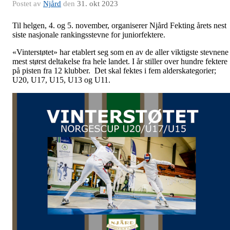
Postet av
Njård
den
31. okt 2023
Til helgen, 4. og 5. november, organiserer Njård Fekting årets nest
siste nasjonale rankingsstevne for juniorfektere.
«Vinterstøtet» har etablert seg som en av de aller viktigste stevnene
mest størst deltakelse fra hele landet. I år stiller over hundre fektere
på pisten fra 12 klubber. Det skal fektes i fem alderskategorier;
U20, U17, U15, U13 og U11.