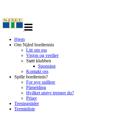
Veksle
navigasjon
Hjem
Om Njård bordtennis
Litt om oss
Visjon og verdier
Støtt klubben
Sponsing
Kontakt oss
Spille bordtennis?
For nye spillere
Påmelding
Hvilket utstyr trenger du?
Priser
Treningstider
Terminliste