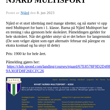
NJÅRD MULTISPORT
Postet av
Njård
den
8. jun 2023
Njård er et stort idrettslag med mange idretter, og nå starter vi opp
med Multisport for barn i 1. klasse. Barna på Njård Multisport har
en trening i uka gjennom hele skoleåret. Påmeldingen gjelder for
hele skoleåret. Når det gjelder utstyr så er det behov for langrennski
(De som velger alpint som eget alternativ februar må påregne en
ekstra kostnad og ha utsyr til dette)
Pris: 1900 kr for hele året.
Påmelding gjøres her:
https://club.spond.com/landing/courses/njaard/67E8578F9D2D49
9A303FD8F26ECFC26