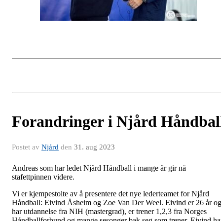
Forandringer i Njård Håndbal
Postet av
Njård
den
31. aug 2023
Andreas som har ledet Njård Håndball i mange år gir nå
stafettpinnen videre.
Vi er kjempestolte av å presentere det nye lederteamet for Njård
Håndball: Eivind Åsheim og Zoe Van Der Weel. Eivind er 26 år o
har utdannelse fra NIH (mastergrad), er trener 1,2,3 fra Norges
Håndballforbund og mange sesonger bak seg som trener. Eivind ha