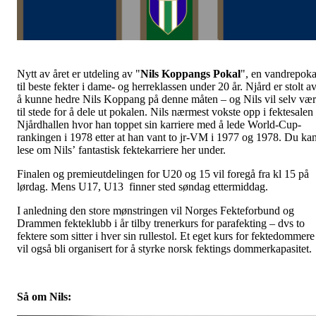
Nytt av året er utdeling av "
Nils Koppangs Pokal
", en vandrepoka
til beste fekter i dame- og herreklassen under 20 år. Njård er stolt a
å kunne hedre Nils Koppang på denne måten – og Nils vil selv væ
til stede for å dele ut pokalen. Nils nærmest vokste opp i fektesalen 
Njårdhallen hvor han toppet sin karriere med å lede World-Cup-
rankingen i 1978 etter at han vant to jr-VM i 1977 og 1978. Du ka
lese om Nils’ fantastisk fektekarriere her under.
Finalen og premieutdelingen for U20 og 15 vil foregå fra kl 15 på
lørdag. Mens U17, U13 finner sted søndag ettermiddag.
I anledning den store mønstringen vil Norges Fekteforbund og
Drammen fekteklubb i år tilby trenerkurs for parafekting – dvs to
fektere som sitter i hver sin rullestol. Et eget kurs for fektedommere
vil også bli organisert for å styrke norsk fektings dommerkapasitet.
Så om Nils: