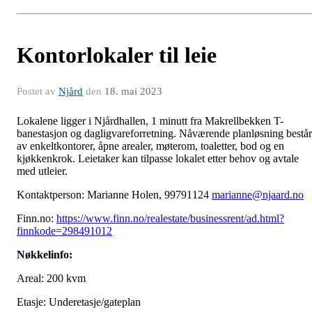
Kontorlokaler til leie
Postet av
Njård
den
18. mai 2023
Lokalene ligger i Njårdhallen, 1 minutt fra Makrellbekken T-
banestasjon og dagligvareforretning. Nåværende planløsning består
av enkeltkontorer, åpne arealer, møterom, toaletter, bod og en
kjøkkenkrok. Leietaker kan tilpasse lokalet etter behov og avtale
med utleier.
Kontaktperson: Marianne Holen, 99791124
marianne@njaard.no
Finn.no:
https://www.finn.no/realestate/businessrent/ad.html?
finnkode=298491012
Nøkkelinfo:
Areal: 200 kvm
Etasje: Underetasje/gateplan