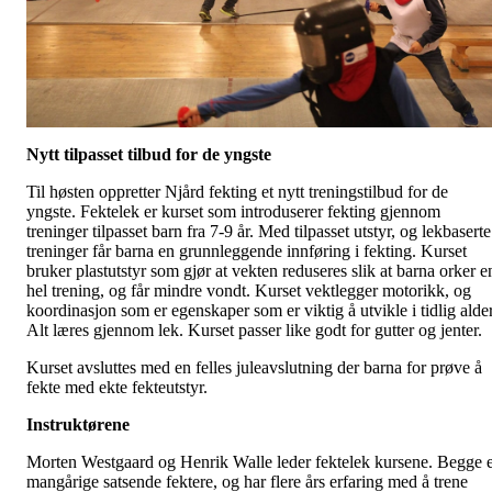
Nytt tilpasset tilbud for de yngste
Til høsten oppretter Njård fekting et nytt treningstilbud for de
yngste. Fektelek er kurset som introduserer fekting gjennom
treninger tilpasset barn fra 7-9 år. Med tilpasset utstyr, og lekbaserte
treninger får barna en grunnleggende innføring i fekting. Kurset
bruker plastutstyr som gjør at vekten reduseres slik at barna orker e
hel trening, og får mindre vondt. Kurset vektlegger motorikk, og
koordinasjon som er egenskaper som er viktig å utvikle i tidlig alder
Alt læres gjennom lek. Kurset passer like godt for gutter og jenter.
Kurset avsluttes med en felles juleavslutning der barna for prøve å
fekte med ekte fekteutstyr.
Instruktørene
Morten Westgaard og Henrik Walle leder fektelek kursene. Begge 
mangårige satsende fektere, og har flere års erfaring med å trene