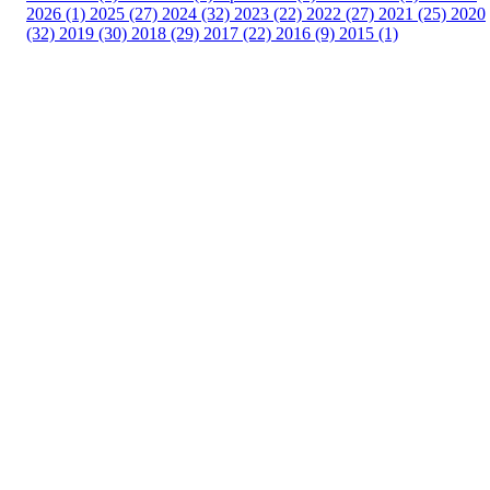
2026 (1)
2025 (27)
2024 (32)
2023 (22)
2022 (27)
2021 (25)
2020
(32)
2019 (30)
2018 (29)
2017 (22)
2016 (9)
2015 (1)
Velkommen til Njård
Sammen blir vi best!
Sørkedalsveien 106,
0378 Oslo
E-post: info@njaard.no
Telefon:
23 22 22 50
Organisasjonsnummer: 971435577
Her finner du oss