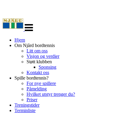
Veksle
navigasjon
Hjem
Om Njård bordtennis
Litt om oss
Visjon og verdier
Støtt klubben
Sponsing
Kontakt oss
Spille bordtennis?
For nye spillere
Påmelding
Hvilket utstyr trenger du?
Priser
Treningstider
Terminliste