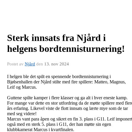
Sterk innsats fra Njård i
helgens bordtennisturnering!
Postet av
Njård
den
13. nov 2024
I helgen ble det spilt en spennende bordtennisturnering i
Bjølsenhallen der Njård stilte med fire spillere: Matteo, Magnus,
Leif og Marcus.
Guttene spilte kamper i flere klasser og ga alt i hver eneste kamp.
For mange var dette en stor utfordring da de møtte spillere med fler
års erfaring. Likevel viste de flott innsats og lærte mye som de tar
med seg videre!
Marcus vant para åpen og sikret en fin 3. plass i G11. Leif imponer
også med en sterk 5. plass i G11, der han møtte sin egen
klubbkamerat Marcus i kvartfinalen.