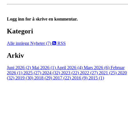
Logg inn for å skrive en kommentar.
Kategori
Alle innlegg
Nyheter (7)
RSS
Arkiv
Juni 2026 (2)
Mai 2026 (1)
April 2026 (4)
Mars 2026 (6)
Februar
2026 (1)
2025 (27)
2024 (32)
2023 (22)
2022 (27)
2021 (25)
2020
(32)
2019 (30)
2018 (29)
2017 (22)
2016 (9)
2015 (1)
Velkommen til Njård
Sammen blir vi best!