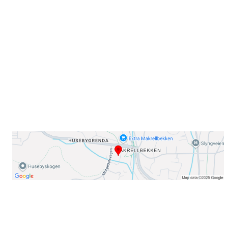
Sørkedalsveien 106,
0378 Oslo
E-post: info@njaard.no
Telefon:
23 22 22 50
Organisasjonsnummer: 971435577
Her finner du oss