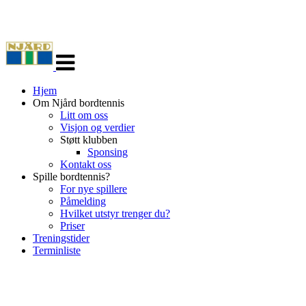
Veksle
navigasjon
Hjem
Om Njård bordtennis
Litt om oss
Visjon og verdier
Støtt klubben
Sponsing
Kontakt oss
Spille bordtennis?
For nye spillere
Påmelding
Hvilket utstyr trenger du?
Priser
Treningstider
Terminliste