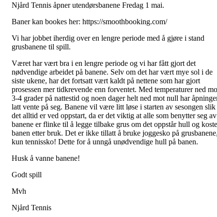
Njård Tennis åpner utendørsbanene Fredag 1 mai.
Baner kan bookes her: https://smoothbooking.com/
Vi har jobbet iherdig over en lengre periode med å gjøre i stand
grusbanene til spill.
Været har vært bra i en lengre periode og vi har fått gjort det
nødvendige arbeidet på banene. Selv om det har vært mye sol i de
siste ukene, har det fortsatt vært kaldt på nettene som har gjort
prosessen mer tidkrevende enn forventet. Med temperaturer ned mo
3-4 grader på nattestid og noen dager helt ned mot null har åpninge
latt vente på seg. Banene vil være litt løse i starten av sesongen slik
det alltid er ved oppstart, da er det viktig at alle som benytter seg av
banene er flinke til å legge tilbake grus om det oppstår hull og koste
banen etter bruk. Det er ikke tillatt å bruke joggesko på grusbanene
kun tennissko! Dette for å unngå unødvendige hull på banen.
Husk å vanne banene!
Godt spill
Mvh
Njård Tennis