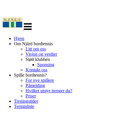
Veksle
navigasjon
Hjem
Om Njård bordtennis
Litt om oss
Visjon og verdier
Støtt klubben
Sponsing
Kontakt oss
Spille bordtennis?
For nye spillere
Påmelding
Hvilket utstyr trenger du?
Priser
Treningstider
Terminliste