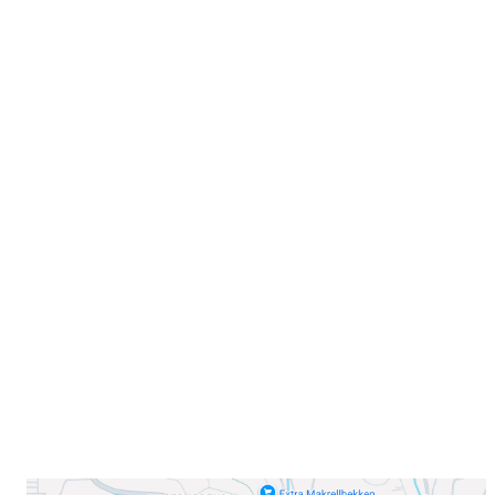
Velkommen til Njård
Sammen blir vi best!
Sørkedalsveien 106,
0378 Oslo
E-post: info@njaard.no
Telefon:
23 22 22 50
Organisasjonsnummer: 971435577
Her finner du oss