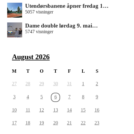
Utendørsbanene åpner fredag 1…
5057 visninger
Dame double lørdag 9. mai…
5747 visninger
August 2026
M
T
O
T
F
L
S
27
28
29
30
31
1
2
3
4
5
6
7
8
9
10
11
12
13
14
15
16
17
18
19
20
21
22
23