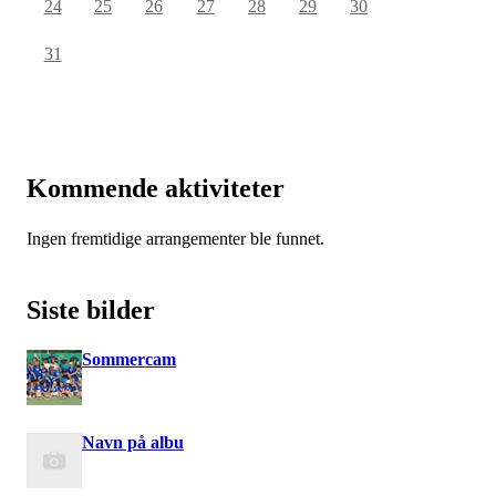
24
25
26
27
28
29
30
31
Kommende aktiviteter
Ingen fremtidige arrangementer ble funnet.
Siste bilder
Sommercam
Navn på albu