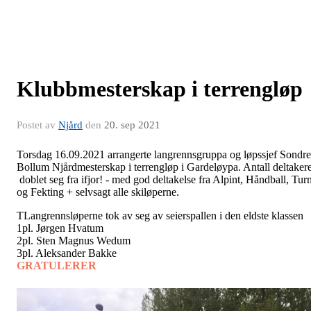
Klubbmesterskap i terrengløp
Postet av
Njård
den
20. sep 2021
Torsdag 16.09.2021 arrangerte langrennsgruppa og løpssjef Sondre
Bollum Njårdmesterskap i terrengløp i Gardeløypa. Antall deltaker
doblet seg fra ifjor! - med god deltakelse fra Alpint, Håndball, Tur
og Fekting + selvsagt alle skiløperne.
TLangrennsløperne tok av seg av seierspallen i den eldste klassen
1pl. Jørgen Hvatum
2pl. Sten Magnus Wedum
3pl. Aleksander Bakke
GRATULERER