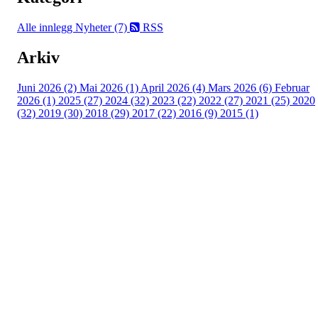
Alle innlegg
Nyheter (7)
RSS
Arkiv
Juni 2026 (2)
Mai 2026 (1)
April 2026 (4)
Mars 2026 (6)
Februar
2026 (1)
2025 (27)
2024 (32)
2023 (22)
2022 (27)
2021 (25)
2020
(32)
2019 (30)
2018 (29)
2017 (22)
2016 (9)
2015 (1)
Velkommen til Njård
Sammen blir vi best!
Sørkedalsveien 106,
0378 Oslo
E-post: info@njaard.no