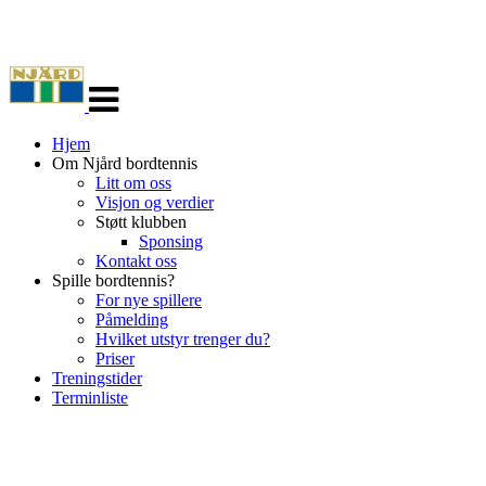
Veksle
navigasjon
Hjem
Om Njård bordtennis
Litt om oss
Visjon og verdier
Støtt klubben
Sponsing
Kontakt oss
Spille bordtennis?
For nye spillere
Påmelding
Hvilket utstyr trenger du?
Priser
Treningstider
Terminliste