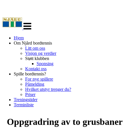
Veksle
navigasjon
Hjem
Om Njård bordtennis
Litt om oss
Visjon og verdier
Støtt klubben
Sponsing
Kontakt oss
Spille bordtennis?
For nye spillere
Påmelding
Hvilket utstyr trenger du?
Priser
Treningstider
Terminliste
Oppgradring av to grusbaner