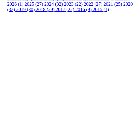
2026 (1)
2025 (27)
2024 (32)
2023 (22)
2022 (27)
2021 (25)
2020
(32)
2019 (30)
2018 (29)
2017 (22)
2016 (9)
2015 (1)
Velkommen til Njård
Sammen blir vi best!
Sørkedalsveien 106,
0378 Oslo
E-post: info@njaard.no
Telefon:
23 22 22 50
Organisasjonsnummer: 971435577
Her finner du oss