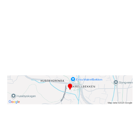
Sørkedalsveien 106,
0378 Oslo
E-post: info@njaard.no
Telefon:
23 22 22 50
Organisasjonsnummer: 971435577
Her finner du oss