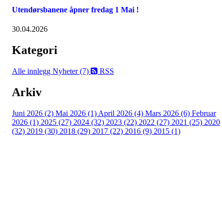
Utendørsbanene åpner fredag 1 Mai !
30.04.2026
Kategori
Alle innlegg
Nyheter (7)
RSS
Arkiv
Juni 2026 (2)
Mai 2026 (1)
April 2026 (4)
Mars 2026 (6)
Februar
2026 (1)
2025 (27)
2024 (32)
2023 (22)
2022 (27)
2021 (25)
2020
(32)
2019 (30)
2018 (29)
2017 (22)
2016 (9)
2015 (1)
Velkommen til Njård
Sammen blir vi best!