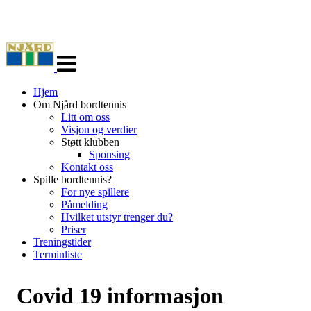
Veksle
navigasjon
Hjem
Om Njård bordtennis
Litt om oss
Visjon og verdier
Støtt klubben
Sponsing
Kontakt oss
Spille bordtennis?
For nye spillere
Påmelding
Hvilket utstyr trenger du?
Priser
Treningstider
Terminliste
Covid 19 informasjon