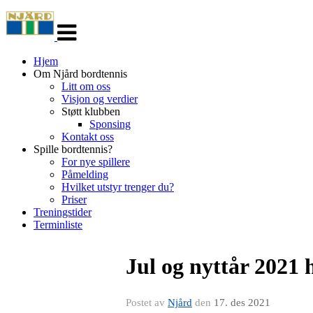
Veksle
navigasjon
Hjem
Om Njård bordtennis
Litt om oss
Visjon og verdier
Støtt klubben
Sponsing
Kontakt oss
Spille bordtennis?
For nye spillere
Påmelding
Hvilket utstyr trenger du?
Priser
Treningstider
Terminliste
Jul og nyttår 2021 
Postet av
Njård
den
17. des 2021