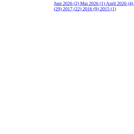
Juni 2026 (2)
Mai 2026 (1)
April 2026 (4
(29)
2017 (22)
2016 (9)
2015 (1)
Velkommen til Njård
Sammen blir vi best!
Sørkedalsveien 106,
0378 Oslo
E-post: info@njaard.no
Telefon:
23 22 22 50
Organisasjonsnummer: 971435577
Her finner du oss