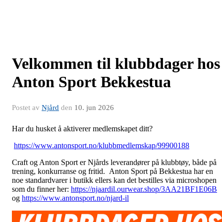
Velkommen til klubbdager hos
Anton Sport Bekkestua
Postet av
Njård
den
10. jun 2026
Har du husket å aktiverer medlemskapet ditt?
https://www.antonsport.no/klubbmedlemskap/99900188
Craft og Anton Sport er Njårds leverandører på klubbtøy, både på
trening, konkurranse og fritid. Anton Sport på Bekkestua har en
noe standardvarer i butikk ellers kan det bestilles via microshopen
som du finner her:
https://njaardil.ourwear.shop/3AA21BF1E06B
og
https://www.antonsport.no/njard-il