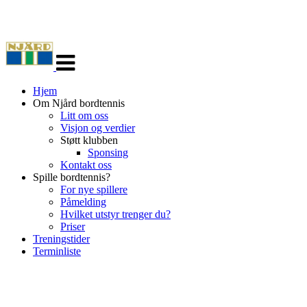
Veksle
navigasjon
Hjem
Om Njård bordtennis
Litt om oss
Visjon og verdier
Støtt klubben
Sponsing
Kontakt oss
Spille bordtennis?
For nye spillere
Påmelding
Hvilket utstyr trenger du?
Priser
Treningstider
Terminliste