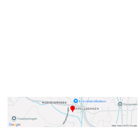
Velkommen til Njård
Sammen blir vi best!
Sørkedalsveien 106,
0378 Oslo
E-post: info@njaard.no
Telefon:
23 22 22 50
Organisasjonsnummer: 971435577
Her finner du oss