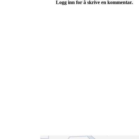
Logg inn for å skrive en kommentar.
Velkommen til Njård
Sammen blir vi best!
Sørkedalsveien 106,
0378 Oslo
E-post: info@njaard.no
Telefon:
23 22 22 50
Organisasjonsnummer: 971435577
Her finner du oss