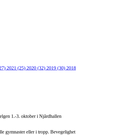
27)
2021 (25)
2020 (32)
2019 (30)
2018
lgen 1.-3. oktober i Njårdhallen
le gymnaster eller i tropp. Bevegelighet