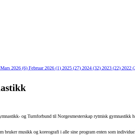
)
Mars 2026 (6)
Februar 2026 (1)
2025 (27)
2024 (32)
2023 (22)
2022 (
astikk
ymnastikk
-
og Turnforbund
til
Norgesmesterskap
rytmisk gymnastikk he
om bruker musikk og koreografi i alle sine program enten som individuel