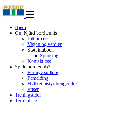
Veksle
navigasjon
Hjem
Om Njård bordtennis
Litt om oss
Visjon og verdier
Støtt klubben
Sponsing
Kontakt oss
Spille bordtennis?
For nye spillere
Påmelding
Hvilket utstyr trenger du?
Priser
Treningstider
Terminliste