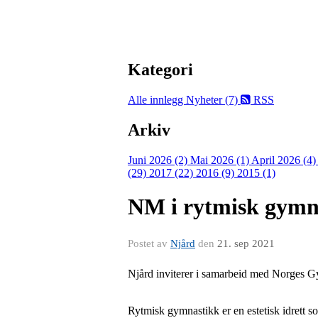
Kategori
Alle innlegg
Nyheter (7)
RSS
Arkiv
Juni 2026 (2)
Mai 2026 (1)
April 2026 (4
(29)
2017 (22)
2016 (9)
2015 (1)
NM i rytmisk gymn
Postet av
Njård
den
21. sep 2021
Njård
i
nviterer
i samarbeid med
Norges G
Rytmisk gymnastikk er en estetisk idrett s