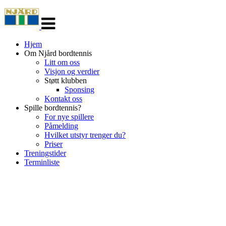
Veksle
navigasjon
Hjem
Om Njård bordtennis
Litt om oss
Visjon og verdier
Støtt klubben
Sponsing
Kontakt oss
Spille bordtennis?
For nye spillere
Påmelding
Hvilket utstyr trenger du?
Priser
Treningstider
Terminliste