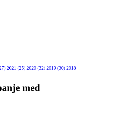
27)
2021 (25)
2020 (32)
2019 (30)
2018
panje med