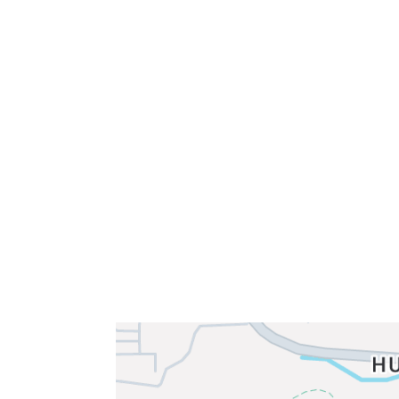
Velkommen til Njård
Sammen blir vi best!
Sørkedalsveien 106,
0378 Oslo
E-post: info@njaard.no
Telefon:
23 22 22 50
Organisasjonsnummer: 971435577
Her finner du oss