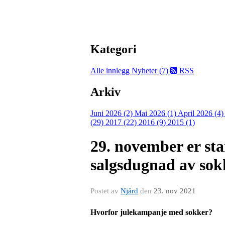
Kategori
Alle innlegg
Nyheter (7)
RSS
Arkiv
Juni 2026 (2)
Mai 2026 (1)
April 2026 (4
(29)
2017 (22)
2016 (9)
2015 (1)
29. november er s
salgsdugnad av sok
Postet av
Njård
den
23. nov 2021
Hvorfor julekampanje med sokker?