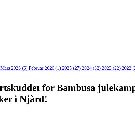
)
Mars 2026 (6)
Februar 2026 (1)
2025 (27)
2024 (32)
2023 (22)
2022 (
tartskuddet for Bambusa julekam
ker i Njård!