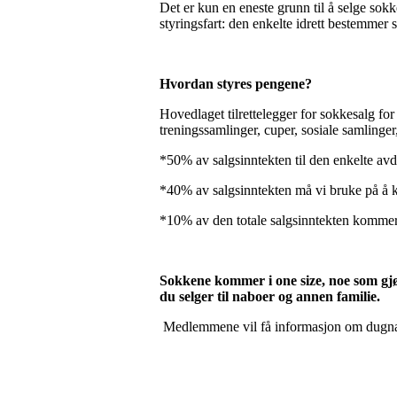
Det
er kun en eneste grunn til å selge sokk
styringsfart: den enkelte idrett bestemme
Hvordan styres pengene?
Hovedlaget tilrettelegger for sokkesalg for å
treningssamlinger, cuper, sosiale samlinger, k
*50% av salgsinntekten til den enkelte avde
*40% av salgsinntekten må vi bruke på å k
*10% av den totale salgsinntekten kommer 
Sokkene kommer i one size, noe som gjør 
du selger til naboer og annen familie.
Medlemmene vil få informasjon om dugnade