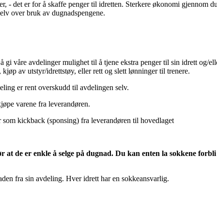
er, - det er for å skaffe penger til idretten. Sterkere økonomi gjennom d
r selv over bruk av dugnadspengene.
 gi våre avdelinger mulighet til å tjene ekstra penger til sin idrett og/ell
jøp av utstyr/idrettstøy, eller rett og slett lønninger til trenere.
ling er rent overskudd til avdelingen selv.
jøpe varene fra leverandøren.
som kickback (sponsing) fra leverandøren til hovedlaget
at de er enkle å selge på dugnad. Du kan enten la sokkene forbli i 
n fra sin avdeling. Hver idrett har en sokkeansvarlig.