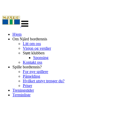
Veksle
navigasjon
Hjem
Om Njård bordtennis
Litt om oss
Visjon og verdier
Støtt klubben
Sponsing
Kontakt oss
Spille bordtennis?
For nye spillere
Påmelding
Hvilket utstyr trenger du?
Priser
Treningstider
Terminliste