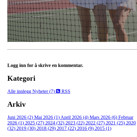
Logg inn for å skrive en kommentar.
Kategori
Alle innlegg
Nyheter (7)
RSS
Arkiv
Juni 2026 (2)
Mai 2026 (1)
April 2026 (4)
Mars 2026 (6)
Februar
2026 (1)
2025 (27)
2024 (32)
2023 (22)
2022 (27)
2021 (25)
2020
(32)
2019 (30)
2018 (29)
2017 (22)
2016 (9)
2015 (1)