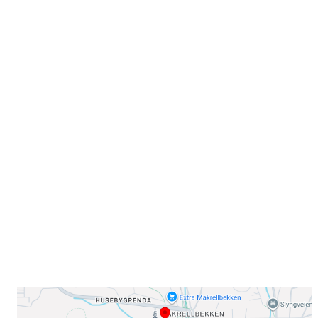
Velkommen til Njård
Sammen blir vi best!
Sørkedalsveien 106,
0378 Oslo
E-post: info@njaard.no
Telefon:
23 22 22 50
Organisasjonsnummer: 971435577
Her finner du oss