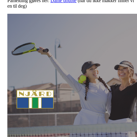
Påmelding gjøres her:
Dame double
(har du ikke makker finner vi
en til deg)