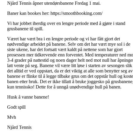
Njård Tennis åpner utendørsbanene Fredag 1 mai.
Baner kan bookes her: https://smoothbooking.com/
Vi har jobbet iherdig over en lengre periode med å gjøre i stand
grusbanene til spill.
Været har vært bra i en lengre periode og vi har fått gjort det
nødvendige arbeidet på banene. Selv om det har vært mye sol i de
siste ukene, har det fortsatt vært kaldt på nettene som har gjort
prosessen mer tidkrevende enn forventet. Med temperaturer ned mo
3-4 grader på nattestid og noen dager helt ned mot null har åpninge
latt vente på seg. Banene vil være litt løse i starten av sesongen slik
det alltid er ved oppstart, da er det viktig at alle som benytter seg av
banene er flinke til å legge tilbake grus om det oppstår hull og koste
banen etter bruk. Det er ikke tillatt å bruke joggesko på grusbanene
kun tennissko! Dette for å unngå unødvendige hull på banen.
Husk å vanne banene!
Godt spill
Mvh
Njård Tennis