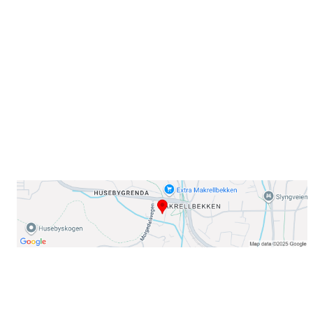
Sørkedalsveien 106,
0378 Oslo
E-post: info@njaard.no
Telefon:
23 22 22 50
Organisasjonsnummer: 971435577
Her finner du oss