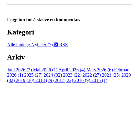
Logg inn for å skrive en kommentar.
Kategori
Alle innlegg
Nyheter (7)
RSS
Arkiv
Juni 2026 (2)
Mai 2026 (1)
April 2026 (4)
Mars 2026 (6)
Februar
2026 (1)
2025 (27)
2024 (32)
2023 (22)
2022 (27)
2021 (25)
2020
(32)
2019 (30)
2018 (29)
2017 (22)
2016 (9)
2015 (1)
Velkommen til Njård
Sammen blir vi best!