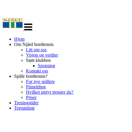
Veksle
navigasjon
Hjem
Om Njård bordtennis
Litt om oss
Visjon og verdier
Støtt klubben
Sponsing
Kontakt oss
Spille bordtennis?
For nye spillere
Påmelding
Hvilket utstyr trenger du?
Priser
Treningstider
Terminliste