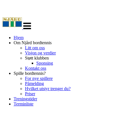
Veksle
navigasjon
Hjem
Om Njård bordtennis
Litt om oss
Visjon og verdier
Støtt klubben
Sponsing
Kontakt oss
Spille bordtennis?
For nye spillere
Påmelding
Hvilket utstyr trenger du?
Priser
Treningstider
Terminliste