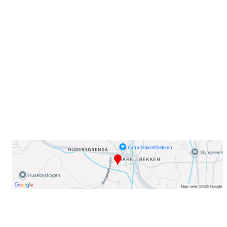
Sammen blir vi best!
Sørkedalsveien 106,
0378 Oslo
E-post: info@njaard.no
Telefon:
23 22 22 50
Organisasjonsnummer: 971435577
Her finner du oss