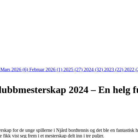
)
Mars 2026 (6)
Februar 2026 (1)
2025 (27)
2024 (32)
2023 (22)
2022 (
lubbmesterskap 2024 – En helg fu
erskap for de unge spillerne i Njård bordtennis og det ble en fantasti
fikk vist seg frem i et mesterskap delt inn i tre puljer.