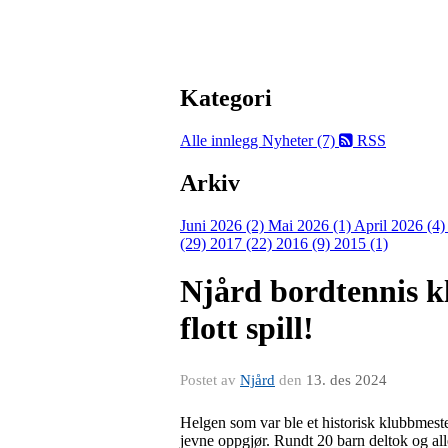
Kategori
Alle innlegg
Nyheter (7)
RSS
Arkiv
Juni 2026 (2)
Mai 2026 (1)
April 2026 (4
(29)
2017 (22)
2016 (9)
2015 (1)
Njård bordtennis k
flott spill!
Postet av
Njård
den
13. des 2024
Helgen som var ble et historisk klubbmest
jevne oppgjør. Rundt 20 barn deltok og alle 