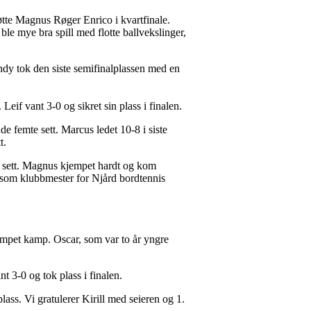
møtte Magnus Røger Enrico i kvartfinale.
ble mye bra spill med flotte ballvekslinger,
ndy tok den siste semifinalplassen med en
eif vant 3-0 og sikret sin plass i finalen.
e femte sett. Marcus ledet 10-8 i siste
t.
e sett. Magnus kjempet hardt og kom
n som klubbmester for Njård bordtennis
jempet kamp. Oscar, som var to år yngre
 3-0 og tok plass i finalen.
 plass. Vi gratulerer Kirill med seieren og 1.