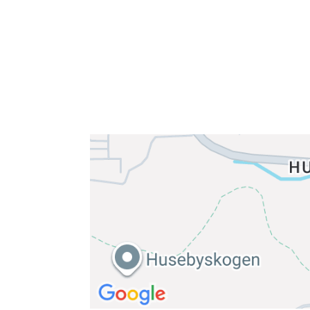
E-post: info@njaard.no
Telefon:
23 22 22 50
Organisasjonsnummer: 971435577
Her finner du oss