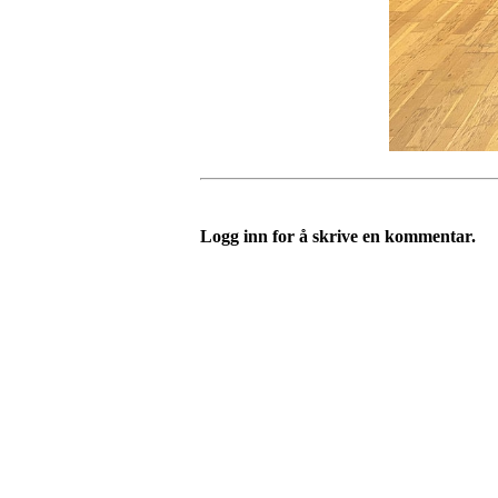
Logg inn for å skrive en kommentar.
Velkommen til Njård
Sammen blir vi best!
Sørkedalsveien 106,
0378 Oslo