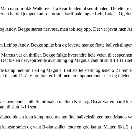
ed Marcus som fikk Walk over fra kvartfinalen til semifinalen. Deretter 
r en hardt kjempet kamp. I neste kvartfinale møtte Leif, Lukas. Og det 
p og Andy. Begge startet nervøse, men tok seg opp. Det var jevnt men A
 Leif og Andy. Begge spilte bra og leverte mange flotte ballvekslinger. L
cus var en thriller. Begge fulgte hverandre hele veien til et spennend
Det ble en nervepirrende avslutning og Magnus vant til slutt 13-11 i set
de kamp mellom Leif og Magnus. Leif startet sterkt og ledet 6-2 i femt
t til slutt 11-7. Vi gratulerer Leif med en imponerende seier og tittele
 mye spennende spill. Semifinalen mellom Kirill og Oscar var en hardt k
t til slutt 3-1 i sett.
tteo ble en jevn kamp med mange fine ballvekslinger, men Matteo vant
det lengste strået og vant B-sluttspillet, etter en god kamp. Matteo fikk 2.