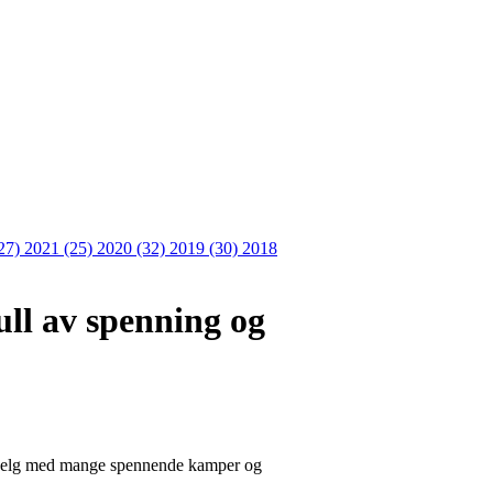
27)
2021 (25)
2020 (32)
2019 (30)
2018
ll av spenning og
sk helg med mange spennende kamper og