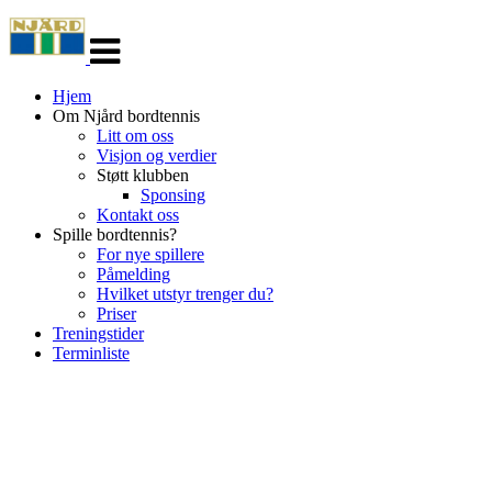
Veksle
navigasjon
Hjem
Om Njård bordtennis
Litt om oss
Visjon og verdier
Støtt klubben
Sponsing
Kontakt oss
Spille bordtennis?
For nye spillere
Påmelding
Hvilket utstyr trenger du?
Priser
Treningstider
Terminliste