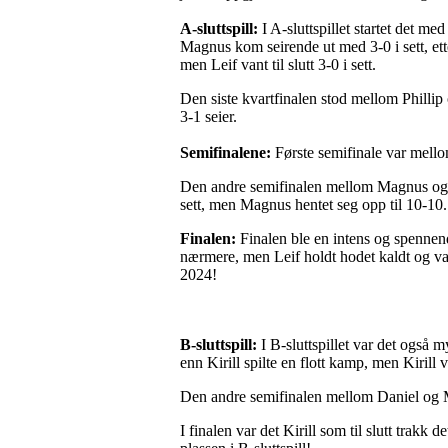
A-sluttspill:
I A-sluttspillet startet det m
Magnus kom seirende ut med 3-0 i sett, ette
men Leif vant til slutt 3-0 i sett.
Den siste kvartfinalen stod mellom Philli
3-1 seier.
Semifinalene:
Første semifinale var mellom
Den andre semifinalen mellom Magnus og Mar
sett, men Magnus hentet seg opp til 10-10. 
Finalen:
Finalen ble en intens og spennen
nærmere, men Leif holdt hodet kaldt og van
2024!
B-sluttspill:
I B-sluttspillet var det også
enn Kirill spilte en flott kamp, men Kirill van
Den andre semifinalen mellom Daniel og Ma
I finalen var det Kirill som til slutt trakk 