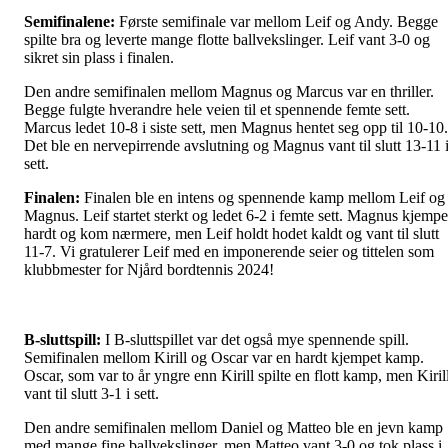
Semifinalene:
Første semifinale var mellom Leif og Andy. Begge
spilte bra og leverte mange flotte ballvekslinger. Leif vant 3-0 og
sikret sin plass i finalen.
Den andre semifinalen mellom Magnus og Marcus var en thriller.
Begge fulgte hverandre hele veien til et spennende femte sett.
Marcus ledet 10-8 i siste sett, men Magnus hentet seg opp til 10-10.
Det ble en nervepirrende avslutning og Magnus vant til slutt 13-11 
sett.
Finalen:
Finalen ble en intens og spennende kamp mellom Leif og
Magnus. Leif startet sterkt og ledet 6-2 i femte sett. Magnus kjempe
hardt og kom nærmere, men Leif holdt hodet kaldt og vant til slutt
11-7. Vi gratulerer Leif med en imponerende seier og tittelen som
klubbmester for Njård bordtennis 2024!
B-sluttspill:
I B-sluttspillet var det også mye spennende spill.
Semifinalen mellom Kirill og Oscar var en hardt kjempet kamp.
Oscar, som var to år yngre enn Kirill spilte en flott kamp, men Kiril
vant til slutt 3-1 i sett.
Den andre semifinalen mellom Daniel og Matteo ble en jevn kamp
med mange fine ballvekslinger, men Matteo vant 3-0 og tok plass i