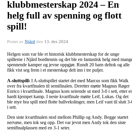
klubbmesterskap 2024 – En
helg full av spenning og flott
spill!
Postet av
Njård
den
13. des 2024
Helgen som var ble et historisk klubbmesterskap for de unge
spillerne i Njård bordtennis og det ble en fantastisk helg med mang
spennende kamper og jevne oppgjør. Rundt 20 barn deltok og alle
fikk vist seg frem i et mesterskap delt inn i tre puljer.
A-sluttspill:
I A-sluttspillet startet det med Marcus som fikk Walk
over fra kvartfinalen til semifinalen. Deretter møtte Magnus Røger
Enrico i kvartfinale. Magnus kom seirende ut med 3-0 i sett, etter e
hardt kjempet kamp. I neste kvartfinale møtte Leif, Lukas. Og det
ble mye bra spill med flotte ballvekslinger, men Leif vant til slutt 3-
i sett.
Den siste kvartfinalen stod mellom Phillip og Andy. Begge startet
nervøse, men tok seg opp. Det var jevnt men Andy tok den siste
semifinalplassen med en 3-1 seier.