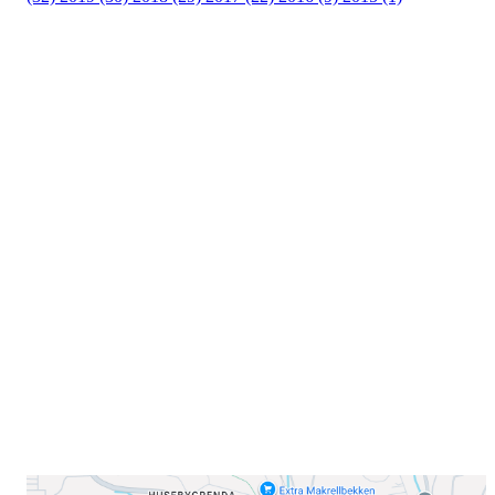
Velkommen til Njård
Sammen blir vi best!
Sørkedalsveien 106,
0378 Oslo
E-post: info@njaard.no
Telefon:
23 22 22 50
Organisasjonsnummer: 971435577
Her finner du oss