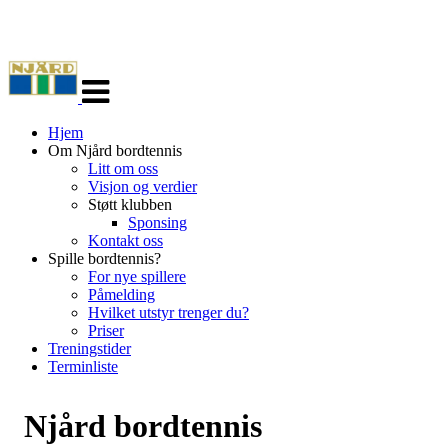
Veksle
navigasjon
Hjem
Om Njård bordtennis
Litt om oss
Visjon og verdier
Støtt klubben
Sponsing
Kontakt oss
Spille bordtennis?
For nye spillere
Påmelding
Hvilket utstyr trenger du?
Priser
Treningstider
Terminliste
Njård bordtennis