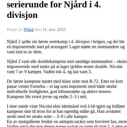
serierunde for Njård i 4.
divisjon
Postet av
Njård
den
11. nov 2025
Njård 2 spilte sin første seriekamp i 4. divisjon i helgen, og det ble
en imponerende start på sesongen! Laget møtte tre motstandere og
vant mot to av dem.
Njård 2 vant alle doublekampene mot samtlige motstandere – ekstr
imponerende med tanke på at laget sjelden trener double. Nicolai
vant 7 av 9 kamper, Vadim tok 4, og Ian vant 3.
De første kampene startet med klare seire mot B-72. Etter en kort
pause ventet Fornebu – et lag som imponerte med både sterke
individuelle ferdigheter, god tribunestøtte og aktive trenere.
Kampene ble svært jevne og endte 2–3 i sett.
I siste runde viste Nicolai ekte idrettsånd ved å bli igjen og fullføre
kampene sine til tross for at han egentlig måtte gå. Han avsluttet
sterkt med tre strake seire – 3–0 i alle kamper.
En av motspillerne brukte en antispin-racket som forvirret Ian, men
Vadim også slet mot denne typen racket og tapte til slutt 2–3 etter e