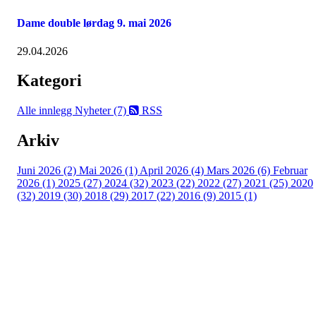
Dame double lørdag 9. mai 2026
29.04.2026
Kategori
Alle innlegg
Nyheter (7)
RSS
Arkiv
Juni 2026 (2)
Mai 2026 (1)
April 2026 (4)
Mars 2026 (6)
Februar
2026 (1)
2025 (27)
2024 (32)
2023 (22)
2022 (27)
2021 (25)
2020
(32)
2019 (30)
2018 (29)
2017 (22)
2016 (9)
2015 (1)
Velkommen til Njård
Sammen blir vi best!