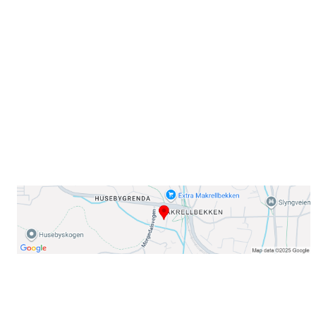
Sørkedalsveien 106,
0378 Oslo
E-post: info@njaard.no
Telefon:
23 22 22 50
Organisasjonsnummer: 971435577
Her finner du oss