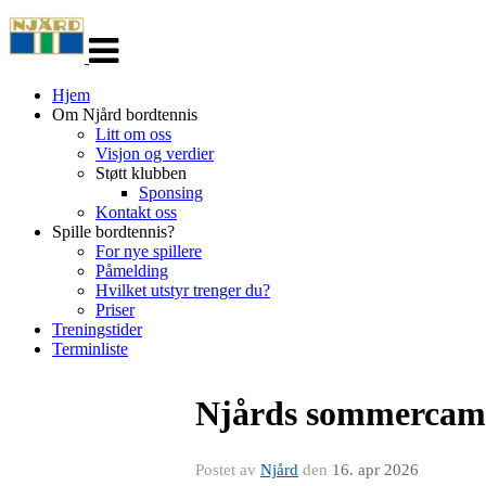
Veksle
navigasjon
Hjem
Om Njård bordtennis
Litt om oss
Visjon og verdier
Støtt klubben
Sponsing
Kontakt oss
Spille bordtennis?
For nye spillere
Påmelding
Hvilket utstyr trenger du?
Priser
Treningstider
Terminliste
Njårds sommercam
Postet av
Njård
den
16. apr 2026