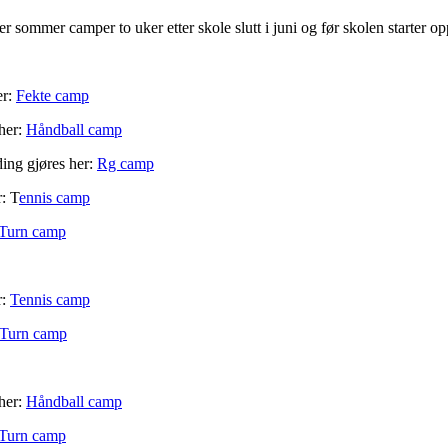
r sommer camper to uker etter skole slutt i juni og før skolen starter op
er:
Fekte camp
 her:
Håndball camp
ing gjøres her:
Rg camp
r: T
ennis camp
Turn camp
r:
Tennis camp
Turn camp
 her:
Håndball camp
Turn camp