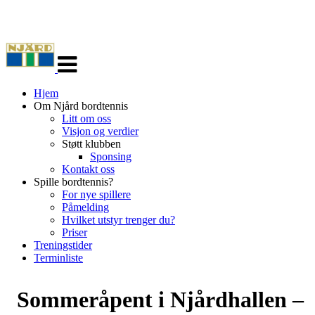
Veksle
navigasjon
Hjem
Om Njård bordtennis
Litt om oss
Visjon og verdier
Støtt klubben
Sponsing
Kontakt oss
Spille bordtennis?
For nye spillere
Påmelding
Hvilket utstyr trenger du?
Priser
Treningstider
Terminliste
Sommeråpent i Njårdhallen –