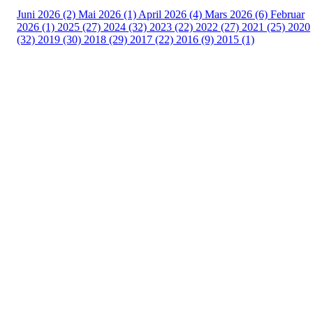
Juni 2026 (2)
Mai 2026 (1)
April 2026 (4)
Mars 2026 (6)
Februar
2026 (1)
2025 (27)
2024 (32)
2023 (22)
2022 (27)
2021 (25)
2020
(32)
2019 (30)
2018 (29)
2017 (22)
2016 (9)
2015 (1)
Velkommen til Njård
Sammen blir vi best!
Sørkedalsveien 106,
0378 Oslo
E-post: info@njaard.no
Telefon:
23 22 22 50
Organisasjonsnummer: 971435577