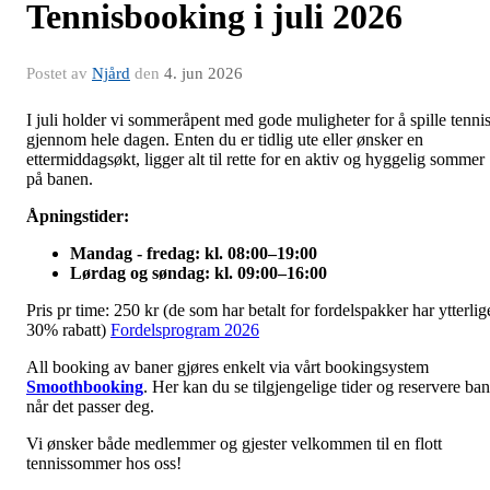
Tennisbooking i juli 2026
Postet av
Njård
den
4. jun 2026
I juli holder vi sommeråpent med gode muligheter for å spille tenni
gjennom hele dagen. Enten du er tidlig ute eller ønsker en
ettermiddagsøkt, ligger alt til rette for en aktiv og hyggelig sommer
på banen.
Åpningstider:
Mandag - fredag: kl. 08:00–19:00
Lørdag og søndag: kl. 09:00–16:00
Pris pr time: 250 kr (de som har betalt for fordelspakker har ytterlig
30% rabatt)
Fordelsprogram 2026
All booking av baner gjøres enkelt via vårt bookingsystem
Smoothbooking
. Her kan du se tilgjengelige tider og reservere ba
når det passer deg.
Vi ønsker både medlemmer og gjester velkommen til en flott
tennissommer hos oss!