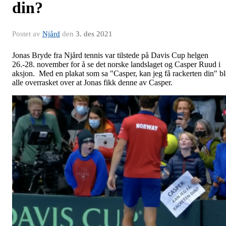
din?
Postet av
Njård
den
3. des 2021
Jonas Bryde fra Njård tennis var tilstede på Davis Cup helgen
26.-28. november for å se det norske landslaget og Casper Ruud i
aksjon. Med en plakat som sa "Casper, kan jeg få rackerten din" bl
alle overrasket over at Jonas fikk denne av Casper.