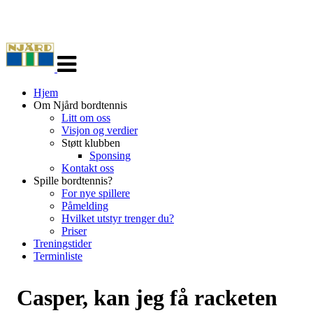
Veksle
navigasjon
Hjem
Om Njård bordtennis
Litt om oss
Visjon og verdier
Støtt klubben
Sponsing
Kontakt oss
Spille bordtennis?
For nye spillere
Påmelding
Hvilket utstyr trenger du?
Priser
Treningstider
Terminliste
Casper, kan jeg få racketen