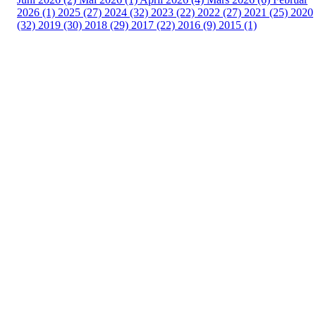
2026 (1)
2025 (27)
2024 (32)
2023 (22)
2022 (27)
2021 (25)
2020
(32)
2019 (30)
2018 (29)
2017 (22)
2016 (9)
2015 (1)
Velkommen til Njård
Sammen blir vi best!
Sørkedalsveien 106,
0378 Oslo
E-post: info@njaard.no
Telefon:
23 22 22 50
Organisasjonsnummer: 971435577
Her finner du oss